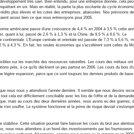
développement très sain. Bien entendu, pour une entreprise donnée, cela peu
quiétant en soi. Mais en réalité, la partie la plus excitante du cycle économi
crédits plus élevés et les cotes des entreprises, abaissées. Nos prévisions de
rivaient assez bien ce que nous entrevoyons pour 2005.
nomie américaine passe d'une croissance de 4,4 % en 2004 à 3,5 % cette ann
, quant à lui, passé de 2,6 % à 1,3 % et la Chine, de 9,5 % à 8,6 %. Le
e continentale. L'Europe centrale et orientale est passée de 7,3 % à 5,6 %, 
6,2 % à 4,3 %. En fait, les seules économies qui s'accélèrent sont celles du M
ibles sur les marchés des ressources naturelles. Les cours des métaux ont
ns près, à ce qu'ils déclinent un peu partout en 2006. Les cours du bois d'
ne légère expansion, parce que ce sont toujours les derniers produits de base
que nous nous y attendions l'année dernière. Il semble que nous devons reco
 cela est difficilement conciliable avec les lois de l'offre et de la demande
sque, mais au cours des deux dernières années, nous avons eu des guerres, 
role n'en souffre. Le système fonctionne et la prime de risque devrait s'estomp
stabilise. Cette situation pourrait faire baisser les cours du brut aux alentou
ux, nous nous attendons à un bond des investissements par les fournisseurs 