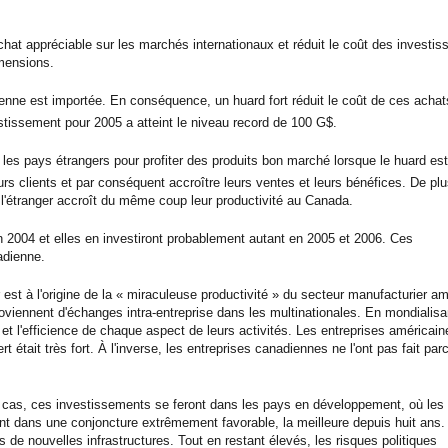
hat appréciable sur les marchés internationaux et réduit le coût des investi
imensions.
dienne est importée. En conséquence, un huard fort réduit le coût de ces achat
estissement pour 2005 a atteint le niveau record de 100 G$.
s les pays étrangers pour profiter des produits bon marché lorsque le huard est 
urs clients et par conséquent accroître leurs ventes et leurs bénéfices. De plus
à l'étranger accroît du même coup leur productivité au Canada.
n 2004 et elles en investiront probablement autant en 2005 et 2006. Ces
adienne.
est à l'origine de la « miraculeuse productivité » du secteur manufacturier am
oviennent d'échanges intra-entreprise dans les multinationales. En mondialisa
 et l'efficience de chaque aspect de leurs activités. Les entreprises américai
 était très fort. À l'inverse, les entreprises canadiennes ne l'ont pas fait par
s cas, ces investissements se feront dans les pays en développement, où les
nt dans une conjoncture extrêmement favorable, la meilleure depuis huit ans. 
e nouvelles infrastructures. Tout en restant élevés, les risques politiques