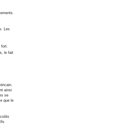
ssements.
s. Les
fort.
, le fait
éricain.
nt ainsi
nes se
ce que le
 coûts
Ils