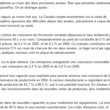
canadienne au cours des deux prochaines années. Bien que présentes antérieur
jourd'hui. On en distingue quatre :
ée depuis au moins huit ans. Le Canada compte énormément sur la santé de
anadiens éprouvent des difficultés depuis des années, précisément à cause de
ment recouvré sa santé.
 le rythme de croissance de l'économie mondiale dépassera le taux tendanciel
isions d'il y a six mois. Comparativement au point de surchauffe de 5 % att
t prévue, de 4,2 % en 2005, et de 4,1 % en 2006. Ce scénario constituera u
d'environ 3 % au cours de chacune de ces deux années, un léger recul par rapp
s quelques secteurs sont en phase de ralentissement.
r le plan intérieur. Les entreprises enregistrent une croissance convenable 
ns une croissance de 2,4 % en 2005 et de 2,9 % en 2006.
ctiver leur capacité sous‑exploitée pour pouvoir amorcer une croissance de l
croissance de productivité en 2004, le secteur manufacturier a cependant accr
 de production de 81,7 % à 88,5 %, soit à son potentiel maximal. En d'autres 
 des investissements dans de nouvelles unités de production, plus modernes
ts dans de nouvelles capacités ou pour moderniser les équipements. La renta
ondi de 40 % dans le seul secteur manufacturier. Les coûts d'emprunt sont, et