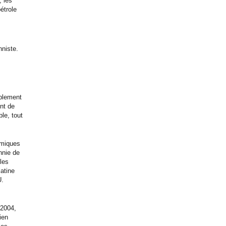
 les
étrole
nniste.
ablement
nt de
le, tout
omiques
nnie de
 les
atine
U.
 2004,
ien