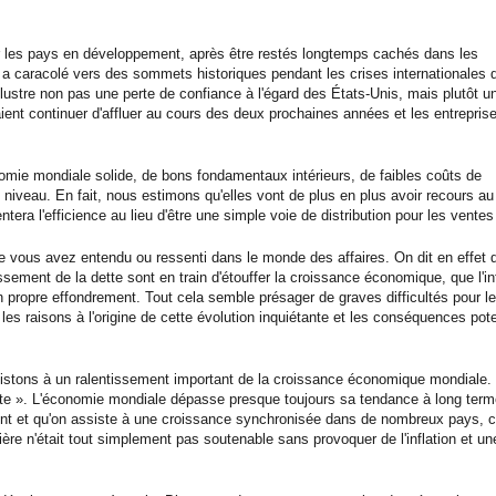
ur les pays en développement, après être restés longtemps cachés dans les
qui a caracolé vers des sommets historiques pendant les crises internationales
lustre non pas une perte de confiance à l'égard des États-Unis, mais plutôt un
ent continuer d'affluer au cours des deux prochaines années et les entrepris
nomie mondiale solide, de bons fondamentaux intérieurs, de faibles coûts de
e niveau. En fait, nous estimons qu'elles vont de plus en plus avoir recours au
a l'efficience au lieu d'être une simple voie de distribution pour les ventes 
ue vous avez entendu ou ressenti dans le monde des affaires. On dit en effet 
ssement de la dette sont en train d'étouffer la croissance économique, que l'in
 son propre effondrement. Tout cela semble présager de graves difficultés pour l
s raisons à l'origine de cette évolution inquiétante et les conséquences pote
sistons à un ralentissement important de la croissance économique mondiale.
haute ». L'économie mondiale dépasse presque toujours sa tendance à long ter
lement et qu'on assiste à une croissance synchronisée dans de nombreux pays
ère n'était tout simplement pas soutenable sans provoquer de l'inflation et un