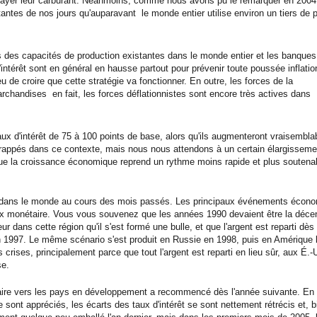
payer leur carburant. Néanmoins, comme nous avons pu le remarquer en 2004,
es de nos jours qu'auparavant  le monde entier utilise environ un tiers de p
s des capacités de production existantes dans le monde entier et les banques
d'intérêt sont en général en hausse partout pour prévenir toute poussée inflatio
u de croire que cette stratégie va fonctionner. En outre, les forces de la
archandises  en fait, les forces déflationnistes sont encore très actives dans
ux d'intérêt de 75 à 100 points de base, alors qu'ils augmenteront vraisembl
frappés dans ce contexte, mais nous nous attendons à un certain élargisseme
ue la croissance économique reprend un rythme moins rapide et plus soutenab
tout dans le monde au cours des mois passés. Les principaux événements écon
lux monétaire. Vous vous souvenez que les années 1990 devaient être la déce
ur dans cette région qu'il s'est formé une bulle, et que l'argent est reparti dès
en 1997. Le même scénario s'est produit en Russie en 1998, puis en Amérique l
 crises, principalement parce que tout l'argent est reparti en lieu sûr, aux É.-
se.
taire vers les pays en développement a recommencé dès l'année suivante. En
 sont appréciés, les écarts des taux d'intérêt se sont nettement rétrécis et, b