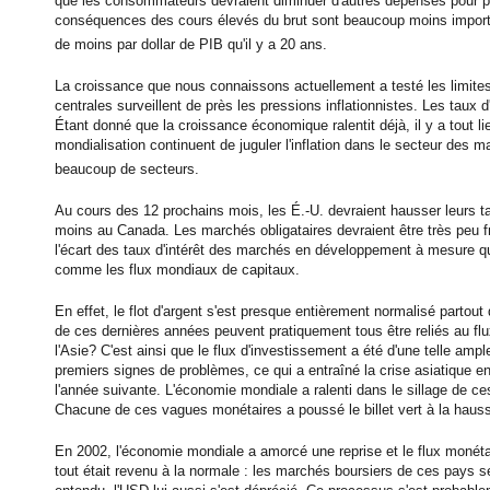
que les consommateurs devraient diminuer d'autres dépenses pour 
conséquences des cours élevés du brut sont beaucoup moins important
de moins par dollar de PIB qu'il y a 20 ans.
La croissance que nous connaissons actuellement a testé les limite
centrales surveillent de près les pressions inflationnistes. Les taux 
Étant donné que la croissance économique ralentit déjà, il y a tout lie
mondialisation continuent de juguler l'inflation dans le secteur des m
beaucoup de secteurs.
Au cours des 12 prochains mois, les É.-U. devraient hausser leurs ta
moins au Canada. Les marchés obligataires devraient être très peu 
l'écart des taux d'intérêt des marchés en développement à mesure q
comme les flux mondiaux de capitaux.
En effet, le flot d'argent s'est presque entièrement normalisé par
de ces dernières années peuvent pratiquement tous être reliés au f
l'Asie? C'est ainsi que le flux d'investissement a été d'une telle ample
premiers signes de problèmes, ce qui a entraîné la crise asiatique 
l'année suivante. L'économie mondiale a ralenti dans le sillage de ces
Chacune de ces vagues monétaires a poussé le billet vert à la haus
En 2002, l'économie mondiale a amorcé une reprise et le flux moné
tout était revenu à la normale : les marchés boursiers de ces pays se