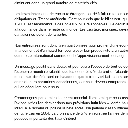
diminuent dans un grand nombre de marchés clés.
Les investissements de capitaux étrangers ont déjà fait un retour s
obligations du Trésor américain. C'est pour cela que le billet vert, 
à 2001, est redescendu à des niveaux plus raisonnables. Ce déclin il
à la confiance dans le reste du monde. Les capitaux mondiaux devrai
canadiennes seront de la partie.
Nos entreprises sont donc bien positionnées pour profiter d'une éco
financement et d'un huard fort pour élever leur productivité à un autr
commerce international comme outil d'approvisionnement, qui augmenter
Un message positif sans doute, et peut-être à l'opposé de tout ce q
l'économie mondiale ralentit, que les cours élevés du brut et l'alourdi
et les taux d'intérêt sont en hausse et que le billet vert fait face à
entreprises exportatrices canadiennes, car nous devons comprendre le
qui en découlent pour nous.
Commençons par le ralentissement mondial. Il est vrai que nous as
l'avions prévu l'an dernier dans nos prévisions intitulées « Marée 
lorsqu'elle reprend du poil de la bête après une période d'essouff
ce fut le cas en 2004. La croissance de 5 % enregistrée l'année derni
poussée importante des taux d'intérêt.