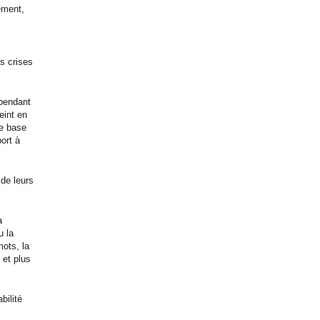
ement,
s crises
 pendant
eint en
ne base
ort à
de leurs
a
u la
mots, la
 et plus
bilité