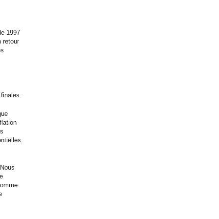
 de 1997
 retour
es
finales.
que
flation
es
ntielles
 Nous
me
, comme
e