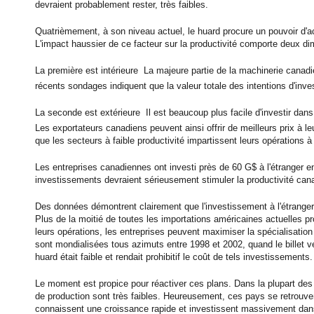
devraient probablement rester, très faibles.
Quatrièmement, à son niveau actuel, le huard procure un pouvoir d'ac
L'impact haussier de ce facteur sur la productivité comporte deux d
La première est intérieure  La majeure partie de la machinerie cana
récents sondages indiquent que la valeur totale des intentions d'inv
La seconde est extérieure  Il est beaucoup plus facile d'investir dan
Les exportateurs canadiens peuvent ainsi offrir de meilleurs prix à le
que les secteurs à faible productivité impartissent leurs opérations 
Les entreprises canadiennes ont investi près de 60 G$ à l'étranger e
investissements devraient sérieusement stimuler la productivité can
Des données démontrent clairement que l'investissement à l'étranger 
Plus de la moitié de toutes les importations américaines actuelles pr
leurs opérations, les entreprises peuvent maximiser la spécialisation
sont mondialisées tous azimuts entre 1998 et 2002, quand le billet vert
huard était faible et rendait prohibitif le coût de tels investissements.
Le moment est propice pour réactiver ces plans. Dans la plupart de
de production sont très faibles. Heureusement, ces pays se retrouve
connaissent une croissance rapide et investissent massivement dans d