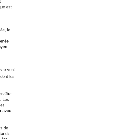
t
que est
ée, le
menée
oyen-
uvre vont
 dont les
nnaître
. Les
des
er avec
rs de
tandis