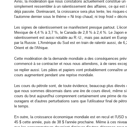
Ainsi, la modération que nous constatons actuellement constitue un 
simplement ressembler à un ralentissement des affaires, ce qui est in
déjà passée. Dorénavant, la croissance sera plus lente, les risques-
l'automne dernier sous le thème « Ni trop chaud, ni trop froid » déc
Les signes de ralentissement se manifestent presque partout. L'éco
Mexique de 4,4 % à 3,7 %, le Canada de 2,8 % à 2,4 %. Le Japon est
ralentissement est aussi notable au R.-U., mais pas autant en Europ
par la Russie. L'Amérique du Sud est en train de ralentir aussi, de 
Orient et de l'Afrique.
Cette modération de la demande mondiale a des conséquences prévis
commencé à se contracter et nous nous attendons, à de rares exceptio
se replier aussi. Les pâtes et papiers vont probablement connaître u
cours augmentent pendant une reprise mondiale.
Les cours du pétrole sont, de toute évidence, beaucoup plus élevés 
que nous sommes désormais dans une ère de cours élevé, même si tout
cours du brut aujourd'hui comprennent certainement une prime de ri
ouragans et d'autres perturbations sans que l'utilisateur final de pét
le temps.
En outre, la croissance économique mondiale est en recul et l'USD se 
45 $ cette année, puis de 38 $ l'année prochaine. Même à ces nivea