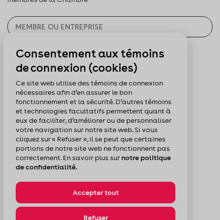
Consentement aux témoins
CHERCHER
de connexion (cookies)
Pour nous suivre :
Ce site web utilise des témoins de connexion
nécessaires afin d’en assurer le bon
fonctionnement et la sécurité. D’autres témoins
et technologies facultatifs permettent quant à
eux de faciliter, d’améliorer ou de personnaliser
votre navigation sur notre site web. Si vous
cliquez sur « Refuser », il se peut que certaines
portions de notre site web ne fonctionnent pas
correctement. En savoir plus sur
notre politique
de confidentialité.
Accepter tout
© Chambre de commerce du Montréal métropolitain
Politique de confidentialité
Plan du site
Refuser