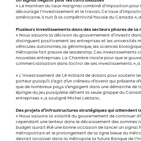
« Le maintien du taux marginal combiné d’imposition pour
décourage l’investissement et le travail. Ce taux d’imposit
américaine. Il nuit à la compétitivité fiscale du Canada », 
Plusieurs investissements dans des secteurs phares de la
« Nous saluons la décision du gouvernement d’investir dans 
distinguent positivement les entreprises et les universités mo
véhicules autonomes, la génomique, les sciences biologiques
métropole fait preuve de leadership. Ces investissements cré
nouvelles entreprises. La Chambre insiste pour que le gouv
commercialisation dans l'octroi de ses investissements », a
« L’investissement de 1,4 milliard de dollars pour soutenir 
porteur puisqu’il s’agit d’un créneau d’avenir qui présente d
que de nombreux pays s’engagent dans une démarche de tran
épingle du jeu puisqu’elle détient la seule grappe du Can
entreprises », a souligné Michel Leblanc.
Des projets d’infrastructures stratégiques qui attendent 
« Nous saluons la volonté du gouvernement de continuer d'i
cependant une lenteur dans le décaissement des sommes néce
budget aurait été une bonne occasion de lancer un signal f
métropolitain et le prolongement de la ligne bleue du métro
devrait localiser dans la métropole la future Banque de l’i