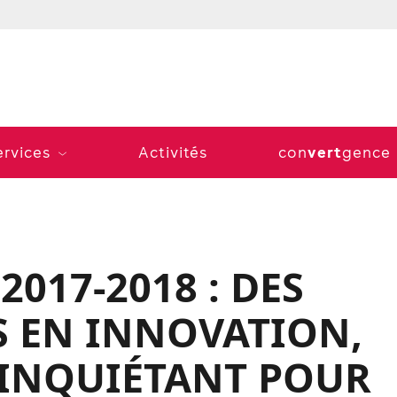
vert
ervices
Activités
con
gence
017-2018 : DES
S EN INNOVATION,
 INQUIÉTANT POUR