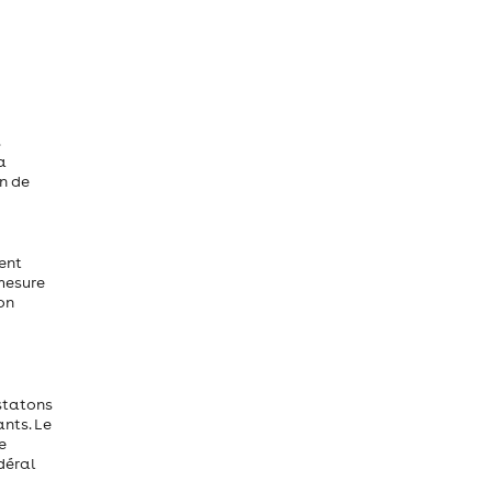
s
a
on de
ment
 mesure
on
nstatons
nts. Le
e
déral