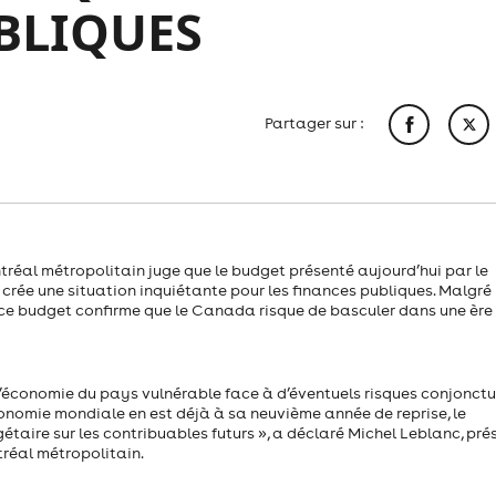
BLIQUES
Partager sur :
éal métropolitain juge que le budget présenté aujourd’hui par le
crée une situation inquiétante pour les finances publiques. Malgré
, ce budget confirme que le Canada risque de basculer dans une ère
 l’économie du pays vulnérable face à d’éventuels risques conjonctu
’économie mondiale en est déjà à sa neuvième année de reprise, le
étaire sur les contribuables futurs », a déclaré Michel Leblanc, pré
réal métropolitain.