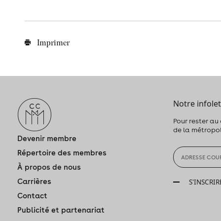
Imprimer
Notre infolet
Pour rester au
de la métropo
Devenir membre
Répertoire des membres
À propos de nous
Carrières
S'INSCRIR
Contact
Publicité et partenariat