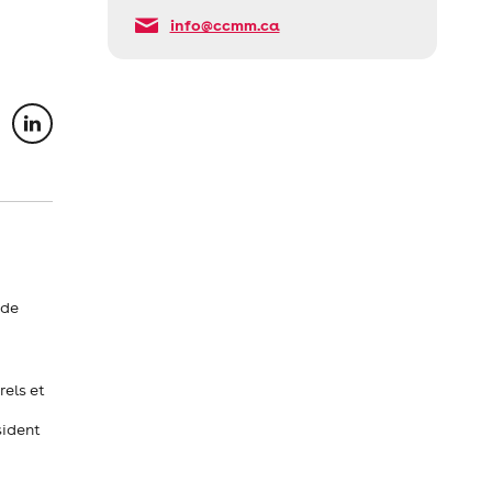
info@ccmm.ca
 de
rels et
sident