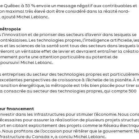
 le Québec à 53 % envoie un message négatif aux contribuables et
ion maximal très élevé doit être considéré dans la réalité nord-
a ajouté Michel Leblanc.
 métropole
l’innovation et de prioriser des secteurs d’avenir dans lesquels se
ntréalaises. Les technologies propres, l’intelligence artificielle, le
 et les sciences de la santé sont tous des secteurs dans lesquels l
eront un véritable effet de levier et devraient entraîner la créati
ernement porte une attention particulière au potentiel de
 poursuivi Michel Leblanc.
les entreprises du secteur des technologies propres est particulière
’excellentes perspectives de croissance à l’échelle de la planète. À
sition énergétique, la métropole est très bien placée pour tirer s
ada consacrée au secteur des technologies propres, qui compte 500
leur financement
nvestir dans les infrastructures pour stimuler l’économie. Nous co
ssaires pour assurer la réalisation de plusieurs projets structura
ort en ciblant explicitement des projets comme le Réseau électriqu
. Nous profitons de l’occasion pour réitérer que le gouvernement fé
nfrastructure du Canada », a conclu Michel Leblanc.