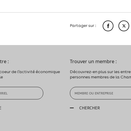
Partager sur :
tre :
Trouver un membre :
 coeur de l’activité économique
Découvrez-en plus sur les entrep
le
personnes membres de la Cha
E
CHERCHER