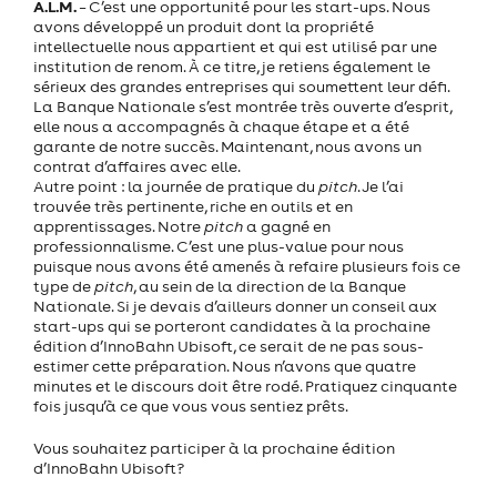
A.L.M.
– C’est une opportunité pour les start-ups. Nous
avons développé un produit dont la propriété
intellectuelle nous appartient et qui est utilisé par une
institution de renom. À ce titre, je retiens également le
sérieux des grandes entreprises qui soumettent leur défi.
La Banque Nationale s’est montrée très ouverte d’esprit,
elle nous a accompagnés à chaque étape et a été
garante de notre succès. Maintenant, nous avons un
contrat d’affaires avec elle.
Autre point : la journée de pratique du
pitch
. Je l’ai
trouvée très pertinente, riche en outils et en
apprentissages. Notre
pitch
a gagné en
professionnalisme. C’est une plus-value pour nous
puisque nous avons été amenés à refaire plusieurs fois ce
type de
pitch
, au sein de la direction de la Banque
Nationale. Si je devais d’ailleurs donner un conseil aux
start-ups qui se porteront candidates à la prochaine
édition d’InnoBahn Ubisoft, ce serait de ne pas sous-
estimer cette préparation. Nous n’avons que quatre
minutes et le discours doit être rodé. Pratiquez cinquante
fois jusqu’à ce que vous vous sentiez prêts.
Vous souhaitez participer à la prochaine édition
d’InnoBahn Ubisoft?