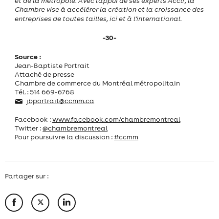
et de la métropole.
Avec l'appui de ses experts Acclr, la
Chambre vise à accélérer la création et la croissance des
entreprises de toutes tailles, ici et à l'international.
-30-
Source :
Jean-Baptiste Portrait
Attaché de presse
Chambre de commerce du Montréal métropolitain
Tél. : 514 669-6768
jbportrait@ccmm.ca
Facebook :
www.facebook.com/chambremontreal
Twitter :
@chambremontreal
Pour poursuivre la discussion :
#ccmm
Partager sur :