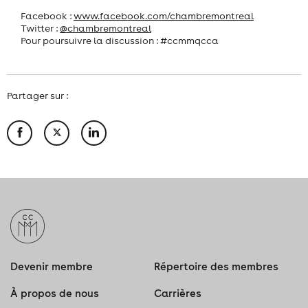
Facebook :
www.facebook.com/chambremontreal
Twitter :
@chambremontreal
Pour poursuivre la discussion : #ccmmqcca
Partager sur :
Devenir membre
Répertoire des membres
À propos de nous
Carrières