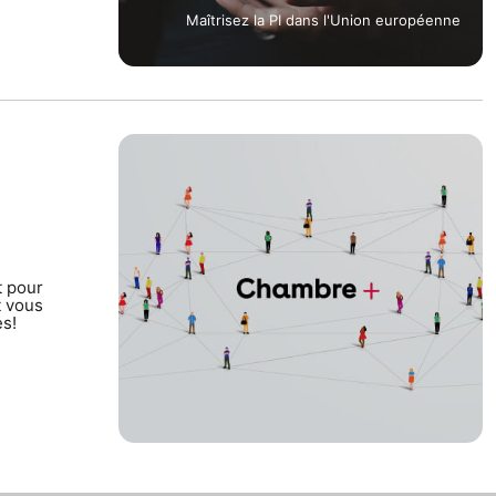
Maîtrisez la PI dans l'Union européenne
t pour
 vous
es!