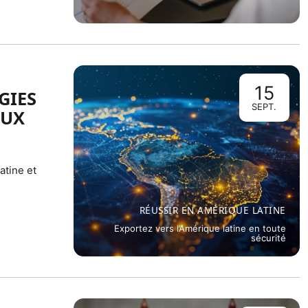
15
GIES
SEPT.
AUX
atine et
RÉUSSIR EN AMÉRIQUE LATINE
Exportez vers l’Amérique latine en toute
sécurité