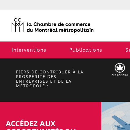
NOTRE PLEIN
 :
Interventions
Publications
S
ATION 2026-2027
Previous
FIERS DE CONTRIBUER À LA
PROSPÉRITÉ DES
ENTREPRISES ET DE LA
MÉTROPOLE :
ACCÉDEZ AUX