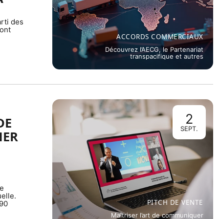
rti des
ont
ACCORDS COMMERCIAUX
Découvrez l’AECG, le Partenariat
transpacifique et autres
2
DE
SEPT.
NER
de
elle.
PITCH DE VENTE
 90
Maîtriser l’art de communiquer