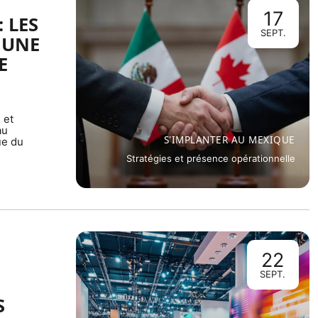
17
 LES
SEPT.
 UNE
E
 et
au
S'IMPLANTER AU MEXIQUE
ue du
Stratégies et présence opérationnelle
22
SEPT.
S