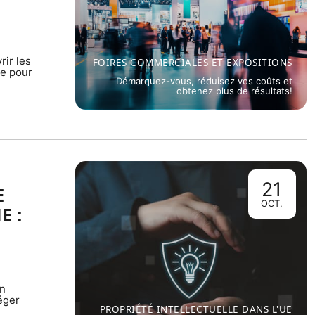
rir les
FOIRES COMMERCIALES ET EXPOSITIONS
le pour
Démarquez-vous, réduisez vos coûts et
obtenez plus de résultats!
21
E
OCT.
E :
on
éger
PROPRIÉTÉ INTELLECTUELLE DANS L'UE