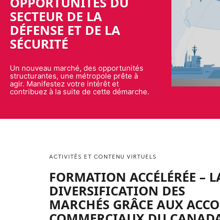
OPPORTUNITÉS DU
SECTEUR DE LA
DÉFENSE ET DE LA
SÉCURITÉ
Un nouveau marché, des opportunités
structurantes, une métropole prête à
agir. Manifestez votre intérêt et
contribuez à la suite de cette démarche.
ACTIVITÉS ET CONTENU VIRTUELS
FORMATION ACCÉLÉRÉE – L
DIVERSIFICATION DES
MARCHÉS GRÂCE AUX ACC
COMMERCIAUX DU CANAD