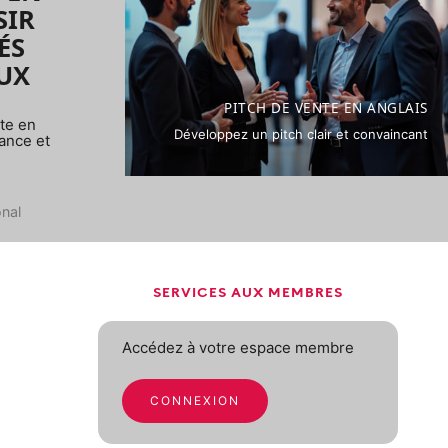
SIR
ÉS
UX
PITCH DE VENTE EN ANGLAIS
te en
Développez un pitch clair et convaincant
ance et
nal
SERVICES AUX MEMBRES
Accédez à votre espace membre
CONNEXION