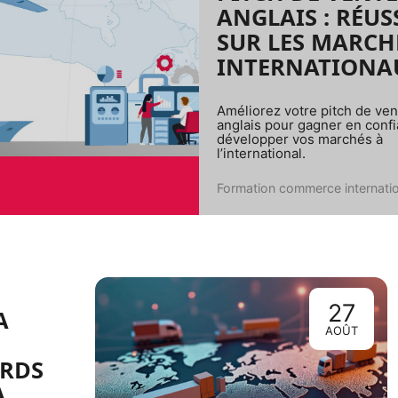
ANGLAIS : RÉUS
SUR LES MARCH
INTERNATIONA
Améliorez votre pitch de ven
anglais pour gagner en confi
développer vos marchés à
l’international.
Formation commerce internatio
27
A
AOÛT
ORDS
A