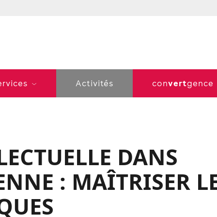
vert
ervices
Activités
con
gence
LECTUELLE DANS
NNE : MAÎTRISER L
IQUES