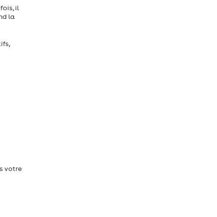
is, il
nd la
ifs,
s votre