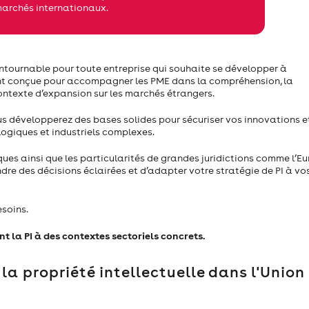
marchés internationaux.
ncontournable pour toute entreprise qui souhaite se développer à
ment conçue pour accompagner les PME dans la compréhension, la
contexte d’expansion sur les marchés étrangers.
us développerez des bases solides pour sécuriser vos innovations e
ogiques et industriels complexes.
ques ainsi que les particularités de grandes juridictions comme l’Eu
ndre des décisions éclairées et d’adapter votre stratégie de PI à vo
esoins.
t la PI à des contextes sectoriels concrets.
la propriété intellectuelle dans l'Union