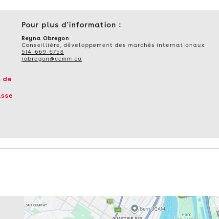
DANS
L'UNION
EUROPÉENNE
Pour plus d'information :
:
MAÎTRISER
Reyna Obregon
Conseillière, développement des marchés internationaux
LES
514-669-6758
ENJEUX
robregon@ccmm.ca
STRATÉGIQUES
–
s de
MERCREDI
21
asse
OCTOBRE
2026