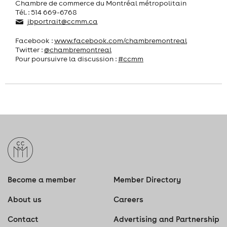
Chambre de commerce du Montréal métropolitain
Tél. : 514 669-6768
jbportrait@ccmm.ca
Facebook :
www.facebook.com/chambremontreal
Twitter :
@chambremontreal
Pour poursuivre la discussion :
#ccmm
Become a member
Member Directory
About us
Careers
Contact
Advertising and Partnership