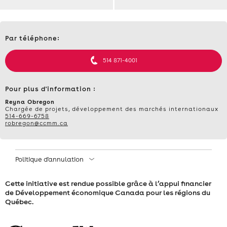
ACCÉLÉRÉE
Contact
–
Par téléphone:
et
informations
IMPORTER
514 871-4001
POUR
Pour plus d'information :
MIEUX
Reyna Obregon
Chargée de projets, développement des marchés internationaux
514-669-6758
EXPORTER
robregon@ccmm.ca
–
Politique d'annulation
MARDI
Cette initiative est rendue possible grâce à l’appui financier
12
de Développement économique Canada pour les régions du
Québec.
MAI