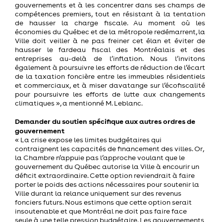
gouvernements
et à les concentrer dans
ses champs de
compétences premiers, tout en résistant à la tentation
de hausser la charge fiscale. Au moment où les
économies du Québec et de la métropole redémarrent, la
Ville doit veiller à ne pas freiner cet élan et éviter de
hausser le fardeau fiscal des Montréalais et des
entreprises au-delà de l’inflation. Nous l’invitons
également à poursuivre les efforts de réduction de l’écart
de la taxation foncière entre les immeubles résidentiels
et commerciaux, et à miser davatange sur l’écofiscalité
pour poursuivre les efforts de lutte aux changements
climatiques », a mentionné M. Leblanc.
Demander du soutien spécifique aux autres ordres de
gouvernement
« La crise expose les limites budgétaires qui
contraignent les capacités de financement des villes. Or,
la Chambre n’appuie pas l’approche voulant que le
gouvernement du Québec autorise la Ville à encourir un
déficit extraordinaire. Cette option reviendrait à faire
porter le poids des actions nécessaires pour soutenir la
Ville durant la relance uniquement sur des revenus
fonciers futurs. Nous estimons que cette option serait
insoutenable et que
Montréal ne doit pas faire face
seule à une telle pression budgétaire
. Les gouvernements