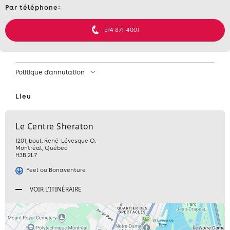
JEAN-
Par téléphone:
et
MERCREDI
informations
FRANÇOIS
514 871-4001
22
ROUTHIER,
SEPTEMBRE
MERCREDI
Politique d'annulation
DE
22
11
Lieu
SEPTEMBRE
H
Le Centre Sheraton
DE
30
1201, boul. René-Lévesque O.
Montréal
,
Québec
H3B 2L7
11
À
Peel ou Bonaventure
H
13
VOIR L'ITINÉRAIRE
30
H
À
30