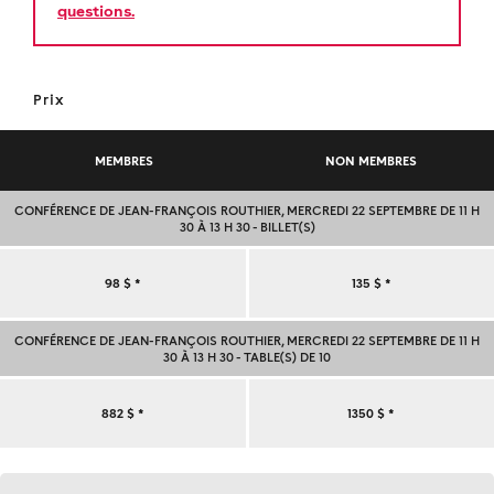
questions.
Prix
MEMBRES
NON MEMBRES
CONFÉRENCE DE JEAN-FRANÇOIS ROUTHIER, MERCREDI 22 SEPTEMBRE DE 11 H
30 À 13 H 30 - BILLET(S)
CONFÉRENCE
98 $
*
135 $
*
DE
CONFÉRENCE DE JEAN-FRANÇOIS ROUTHIER, MERCREDI 22 SEPTEMBRE DE 11 H
30 À 13 H 30 - TABLE(S) DE 10
JEAN-
CONFÉRENCE
882 $
*
1350 $
*
FRANÇOIS
DE
ROUTHIER,
Contact