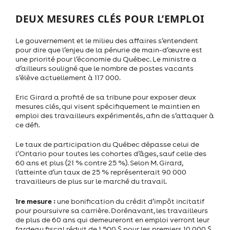
DEUX MESURES CLÉS POUR L’EMPLOI
Le gouvernement et le milieu des affaires s’entendent
pour dire que l’enjeu de la pénurie de main-d’œuvre est
une priorité pour l’économie du Québec. Le ministre a
d’ailleurs souligné que le nombre de postes vacants
s’élève actuellement à 117 000.
Eric Girard a profité de sa tribune pour exposer deux
mesures clés, qui visent spécifiquement le maintien en
emploi des travailleurs expérimentés, afin de s’attaquer à
ce défi.
Le taux de participation du Québec dépasse celui de
l’Ontario pour toutes les cohortes d’âges, sauf celle des
60 ans et plus (21 % contre 25 %). Selon M. Girard,
l’atteinte d’un taux de 25 % représenterait 90 000
travailleurs de plus sur le marché du travail.
1re mesure :
une bonification du crédit d’impôt incitatif
pour poursuivre sa carrière. Dorénavant, les travailleurs
de plus de 60 ans qui demeureront en emploi verront leur
fardeau fiscal réduit de 1 500 $ pour les premiers 10 000 $