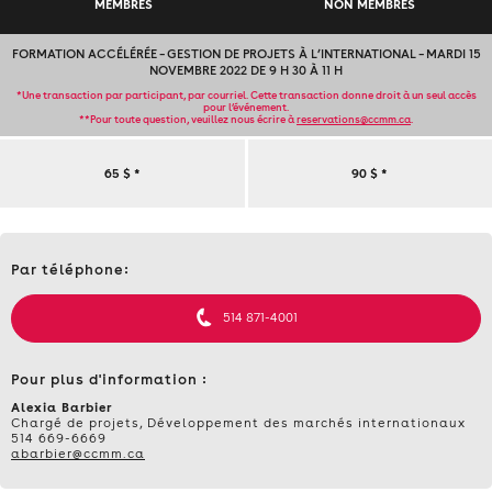
MEMBRES
NON MEMBRES
FORMATION ACCÉLÉRÉE – GESTION DE PROJETS À L’INTERNATIONAL – MARDI 15
NOVEMBRE 2022 DE 9 H 30 À 11 H
*Une transaction par participant, par courriel. Cette transaction donne droit à un seul accès
pour l’événement.
**Pour toute question, veuillez nous écrire à
reservations@ccmm.ca
.
FORMATION
65 $
*
90 $
*
ACCÉLÉRÉE
Contact
–
Par téléphone:
et
informations
GESTION
514 871-4001
DE
Pour plus d'information :
PROJETS
Alexia Barbier
Chargé de projets, Développement des marchés internationaux
514 669-6669
À
abarbier@ccmm.ca