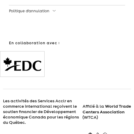
L’INTERNATIONAL
Politique d'annulation
–
MARDI
15
En collaboration avec :
NOVEMBRE
2022
DE
9
Les activités des Services Acclr en
H
World Trade
commerce international reçoivent le
Affilié à la
soutien financier de Développement
Centers Association
30
économique Canada pour les régions
(WTCA)
du Québec.
À