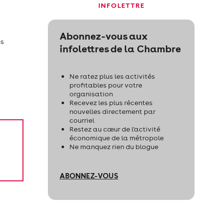
INFOLETTRE
Abonnez-vous aux
es
infolettres de la Chambre
Ne ratez plus les activités
profitables pour votre
organisation
Recevez les plus récentes
nouvelles directement par
courriel
Restez au cœur de l'activité
économique de la métropole
Ne manquez rien du blogue
ABONNEZ-VOUS