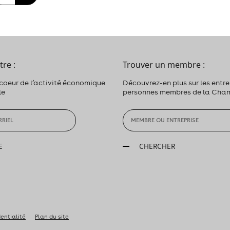
tre :
Trouver un membre :
 coeur de l’activité économique
Découvrez-en plus sur les entrep
le
personnes membres de la Cha
E
CHERCHER
dentialité
Plan du site