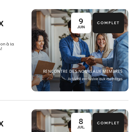
9
X
COMPLET
JUIN
on à la
!
RENCONTRE DES NOUVEAUX MEMBRES
Activité exclusive aux membres
8
X
COMPLET
JUIL.