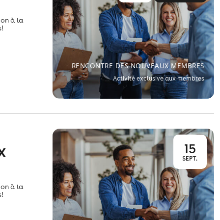
on à la
!
RENCONTRE DES NOUVEAUX MEMBRES
Activité exclusive aux membres
15
X
SEPT.
on à la
!