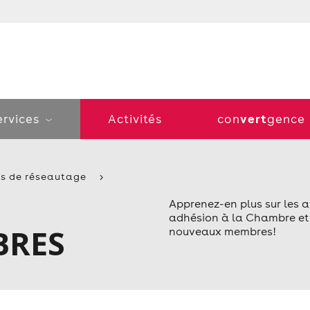
vert
ervices
Activités
con
gence
és de réseautage
Apprenez-en plus sur les 
adhésion à la Chambre et 
BRES
nouveaux membres!