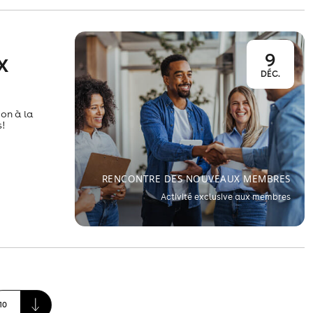
9
X
DÉC.
on à la
!
RENCONTRE DES NOUVEAUX MEMBRES
Activité exclusive aux membres