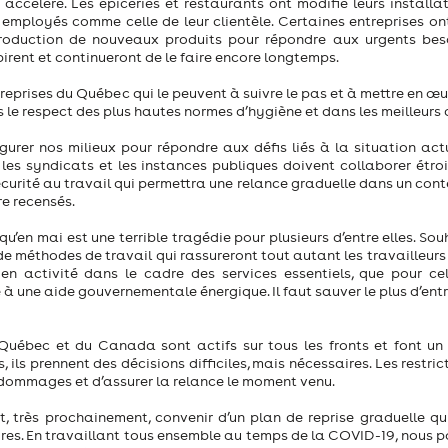
accéléré. Les épiceries et restaurants ont modifié leurs installat
s employés comme celle de leur clientèle. Certaines entreprises o
 production de nouveaux produits pour répondre aux urgents bes
pirent et continueront de le faire encore longtemps.
treprises du Québec qui le peuvent à suivre le pas et à mettre en œ
s le respect des plus hautes normes d’hygiène et dans les meilleurs 
gurer nos milieux pour répondre aux défis liés à la situation actu
, les syndicats et les instances publiques doivent collaborer étr
écurité au travail qui permettra une relance graduelle dans un con
re recensés.
qu’en mai est une terrible tragédie pour plusieurs d’entre elles. So
e méthodes de travail qui rassureront tout autant les travailleurs
t en activité dans le cadre des services essentiels, que pour cel
à une aide gouvernementale énergique. Il faut sauver le plus d’ent
Québec et du Canada sont actifs sur tous les fronts et font un 
s prennent des décisions difficiles, mais nécessaires. Les restric
 dommages et d’assurer la relance le moment venu.
 très prochainement, convenir d’un plan de reprise graduelle qu
ires. En travaillant tous ensemble au temps de la COVID-19, nous p