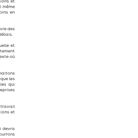
ions et
nt même
oins en
uvre des
délais.
elle et
oitement
texte où
uhaitons
 que les
les qui
reprises
travail
tions et
i devra
ourrons