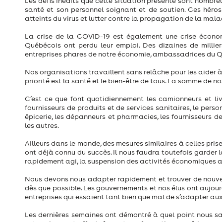
Les défis inédits que cette situation présente sont nomb
santé et son personnel soignant et de soutien. Ces héros
atteints du virus et lutter contre la propagation de la malad
La crise de la COVID-19 est également une crise économ
Québécois ont perdu leur emploi. Des dizaines de millier
entreprises phares de notre économie, ambassadrices du Québ
Nos organisations travaillent sans relâche pour les aider à 
priorité est la santé et le bien-être de tous. La somme de nos
C’est ce que font quotidiennement les camionneurs et livr
fournisseurs de produits et de services sanitaires, le person
épicerie, les dépanneurs et pharmacies, les fournisseurs d
les autres.
Ailleurs dans le monde, des mesures similaires à celles pris
ont déjà connu du succès. Il nous faudra toutefois garder l
rapidement agi, la suspension des activités économiques a
Nous devons nous adapter rapidement et trouver de nouvel
dès que possible. Les gouvernements et nos élus ont aujourd
entreprises qui essaient tant bien que mal de s’adapter aux 
Les dernières semaines ont démontré à quel point nous sav