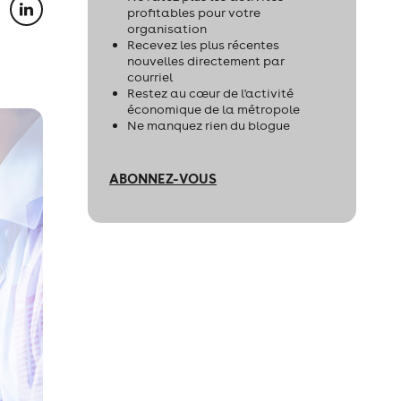
profitables pour votre
organisation
Recevez les plus récentes
nouvelles directement par
courriel
Restez au cœur de l'activité
économique de la métropole
Ne manquez rien du blogue
ABONNEZ-VOUS