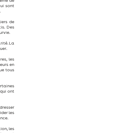
tème de
ui sont
.
iers de
is. Des
urvie.
rité. La
uer.
es, les
leurs en
que tous
ertaines
 qui ont
dresser
ider les
ence.
on, les