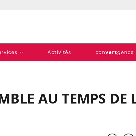
vert
ervices
Activités
con
gence
MBLE AU TEMPS DE 