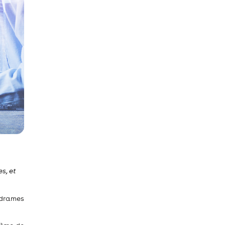
s, et
 drames