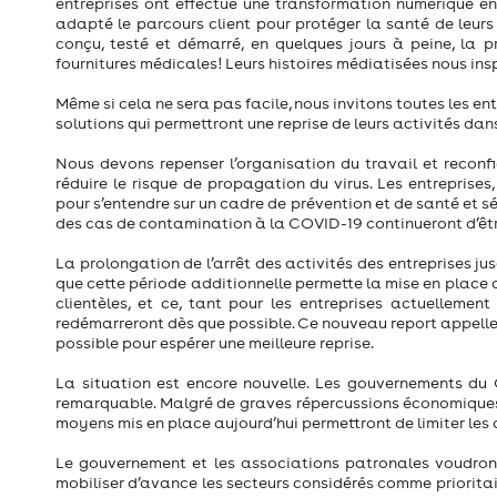
entreprises ont effectué une transformation numérique en 
adapté le parcours client pour protéger la santé de leur
conçu, testé et démarré, en quelques jours à peine, la
fournitures médicales! Leurs histoires médiatisées nous ins
Même si cela ne sera pas facile, nous invitons toutes les en
solutions qui permettront une reprise de leurs activités dan
Nous devons repenser l’organisation du travail et reconfi
réduire le risque de propagation du virus. Les entreprises
pour s’entendre sur un cadre de prévention et de santé et s
des cas de contamination à la COVID-19 continueront d’êt
La prolongation de l’arrêt des activités des entreprises jus
que cette période additionnelle permette la mise en place d
clientèles, et ce, tant pour les entreprises actuellemen
redémarreront dès que possible.
Ce nouveau report appelle 
possible pour espérer une meilleure reprise.
La situation est encore nouvelle. Les gouvernements du 
remarquable. Malgré de graves répercussions économiques, il
moyens mis en place aujourd’hui permettront de limiter les
Le gouvernement et les associations patronales voudront,
mobiliser d’avance les secteurs considérés comme priorita