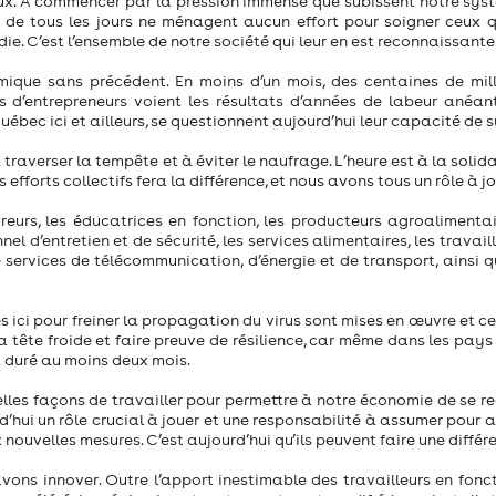
reux. À commencer par la pression immense que subissent notre sys
 de tous les jours ne ménagent aucun effort pour soigner ceux q
ie. C’est l’ensemble de notre société qui leur en est reconnaissante
ique sans précédent. En moins d’un mois, des centaines de mill
s d’entrepreneurs voient les résultats d’années de labeur anéant
ec ici et ailleurs, se questionnent aujourd’hui leur capacité de s
traverser la tempête et à éviter le naufrage. L’heure est à la solida
 efforts collectifs fera la différence, et nous avons tous un rôle à jo
eurs, les éducatrices en fonction, les producteurs agroalimentair
nel d’entretien et de sécurité, les services alimentaires, les travail
e services de télécommunication, d’énergie et de transport, ainsi 
es ici pour freiner la propagation du virus sont mises en œuvre et c
a tête froide et faire preuve de résilience, car même dans les pays
 duré au moins deux mois.
les façons de travailler pour permettre à notre économie de se re
’hui un rôle crucial à jouer et une responsabilité à assumer pour a
nouvelles mesures. C’est aujourd’hui qu’ils peuvent faire une différ
ons innover. Outre l’apport inestimable des travailleurs en foncti