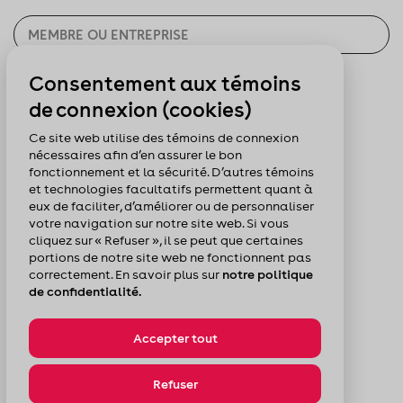
Consentement aux témoins
CHERCHER
de connexion (cookies)
Pour nous suivre :
Ce site web utilise des témoins de connexion
nécessaires afin d’en assurer le bon
fonctionnement et la sécurité. D’autres témoins
et technologies facultatifs permettent quant à
eux de faciliter, d’améliorer ou de personnaliser
votre navigation sur notre site web. Si vous
cliquez sur « Refuser », il se peut que certaines
portions de notre site web ne fonctionnent pas
correctement. En savoir plus sur
notre politique
de confidentialité.
Accepter tout
© Chambre de commerce du Montréal métropolitain
Politique de confidentialité
Plan du site
Refuser