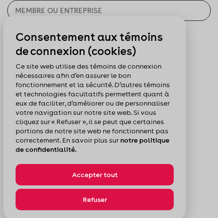
Consentement aux témoins
CHERCHER
de connexion (cookies)
Pour nous suivre :
Ce site web utilise des témoins de connexion
nécessaires afin d’en assurer le bon
fonctionnement et la sécurité. D’autres témoins
et technologies facultatifs permettent quant à
eux de faciliter, d’améliorer ou de personnaliser
votre navigation sur notre site web. Si vous
cliquez sur « Refuser », il se peut que certaines
portions de notre site web ne fonctionnent pas
correctement. En savoir plus sur
notre politique
de confidentialité.
Accepter tout
© Chambre de commerce du Montréal métropolitain
Politique de confidentialité
Plan du site
Refuser