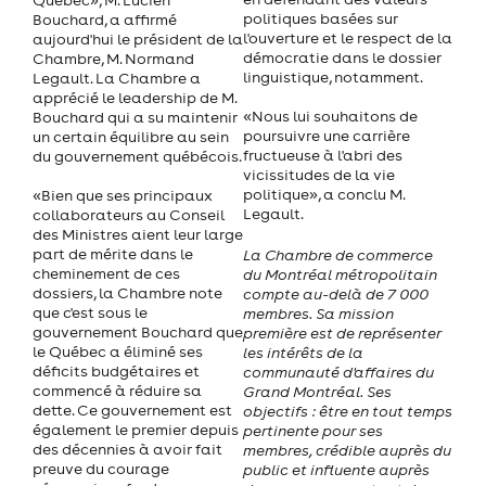
politiques basées sur
Bouchard, a affirmé
l'ouverture et le respect de la
aujourd'hui le président de la
démocratie dans le dossier
Chambre, M. Normand
linguistique, notamment.
Legault. La Chambre a
apprécié le leadership de M.
«Nous lui souhaitons de
Bouchard qui a su maintenir
poursuivre une carrière
un certain équilibre au sein
fructueuse à l'abri des
du gouvernement québécois.
vicissitudes de la vie
politique», a conclu M.
«Bien que ses principaux
Legault.
collaborateurs au Conseil
des Ministres aient leur large
part de mérite dans le
La Chambre de commerce
cheminement de ces
du Montréal métropolitain
dossiers, la Chambre note
compte au-delà de 7 000
que c'est sous le
membres. Sa mission
gouvernement Bouchard que
première est de représenter
le Québec a éliminé ses
les intérêts de la
déficits budgétaires et
communauté d'affaires du
commencé à réduire sa
Grand Montréal. Ses
dette. Ce gouvernement est
objectifs : être en tout temps
également le premier depuis
pertinente pour ses
des décennies à avoir fait
membres, crédible auprès du
preuve du courage
public et influente auprès