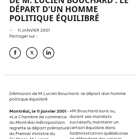
DÉPART D'UN HOMME
POLITIQUE ÉQUILIBRÉ
11 JANVIER 2001
Partager sur :
Démission de M. Lucien Bouchard : le départ d'un homme
politique équilibré
Montréal, le 11 janvier 2001
«M. Bouchard aura su,
-
durant ses mandats
«La Chambre de commerce
successifs, maintenir un
du Montréal métropolitain
certain équilibre dans
regrette le départ prématuré
l'administration québécoise
du Premier ministre du
en défendant des valeurs
Québec», M. Lucien