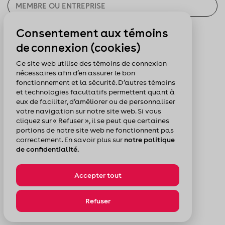
Consentement aux témoins
CHERCHER
de connexion (cookies)
Pour nous suivre :
Ce site web utilise des témoins de connexion
nécessaires afin d’en assurer le bon
fonctionnement et la sécurité. D’autres témoins
et technologies facultatifs permettent quant à
eux de faciliter, d’améliorer ou de personnaliser
votre navigation sur notre site web. Si vous
cliquez sur « Refuser », il se peut que certaines
portions de notre site web ne fonctionnent pas
correctement. En savoir plus sur
notre politique
de confidentialité.
Accepter tout
© Chambre de commerce du Montréal métropolitain
Politique de confidentialité
Plan du site
Refuser