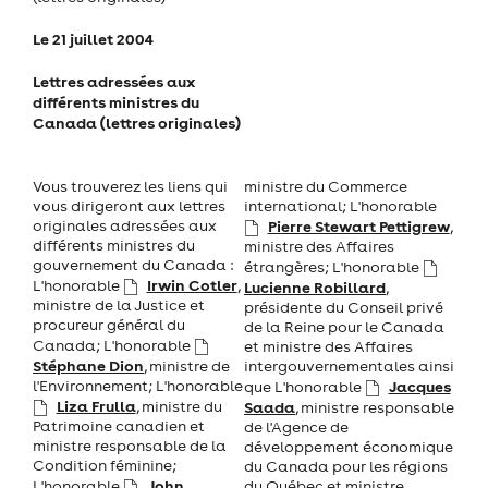
Le 21 juillet 2004
Lettres adressées aux
différents ministres du
Canada (lettres originales)
Vous trouverez les liens qui
ministre du Commerce
vous dirigeront aux lettres
international; L'honorable
originales adressées aux
Pierre Stewart Pettigrew
,
différents ministres du
ministre des Affaires
gouvernement du Canada :
étrangères; L'honorable
Irwin Cotler
L'honorable
,
Lucienne Robillard
,
ministre de la Justice et
présidente du Conseil privé
procureur général du
de la Reine pour le Canada
Canada; L'honorable
et ministre des Affaires
Stéphane Dion
, ministre de
intergouvernementales ainsi
l'Environnement; L'honorable
Jacques
que L'honorable
Liza Frulla
, ministre du
Saada
, ministre responsable
Patrimoine canadien et
de l'Agence de
ministre responsable de la
développement économique
Condition féminine;
du Canada pour les régions
John
L'honorable
du Québec et ministre