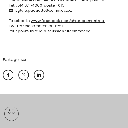
Tél. : 514 871-4000, poste 4015
sylvie.paquette@ccmm.qc.ca
Facebook :
www.facebook.com/chambremontreal
Twitter : @chambremontreal
Pour poursuivre la discussion : #ccmmqcca
Partager sur :