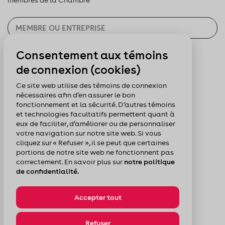
Consentement aux témoins
CHERCHER
de connexion (cookies)
Pour nous suivre :
Ce site web utilise des témoins de connexion
nécessaires afin d’en assurer le bon
fonctionnement et la sécurité. D’autres témoins
et technologies facultatifs permettent quant à
eux de faciliter, d’améliorer ou de personnaliser
votre navigation sur notre site web. Si vous
cliquez sur « Refuser », il se peut que certaines
portions de notre site web ne fonctionnent pas
correctement. En savoir plus sur
notre politique
de confidentialité.
Accepter tout
© Chambre de commerce du Montréal métropolitain
Politique de confidentialité
Plan du site
Refuser