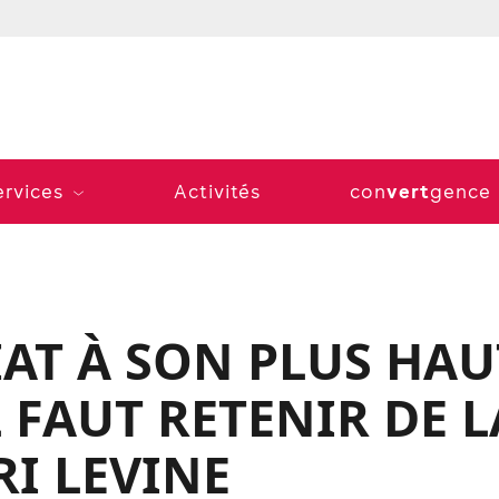
vert
ervices
Activités
con
gence
AT À SON PLUS HAU
L FAUT RETENIR DE L
I LEVINE