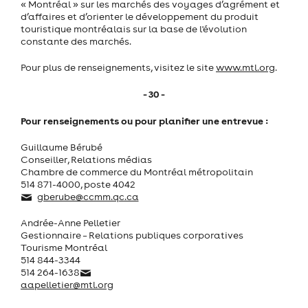
« Montréal » sur les marchés des voyages d’agrément et
d’affaires et d’orienter le développement du produit
touristique montréalais sur la base de l'évolution
constante des marchés.
Pour plus de renseignements, visitez le site
www.mtl.org
.
- 30 -
Pour renseignements ou pour planifier une entrevue :
Guillaume Bérubé
Conseiller, Relations médias
Chambre de commerce du Montréal métropolitain
514 871-4000, poste 4042
gberube@ccmm.qc.ca
Andrée-Anne Pelletier
Gestionnaire – Relations publiques corporatives
Tourisme Montréal
514 844-3344
514 264-1638
aapelletier@mtl.org