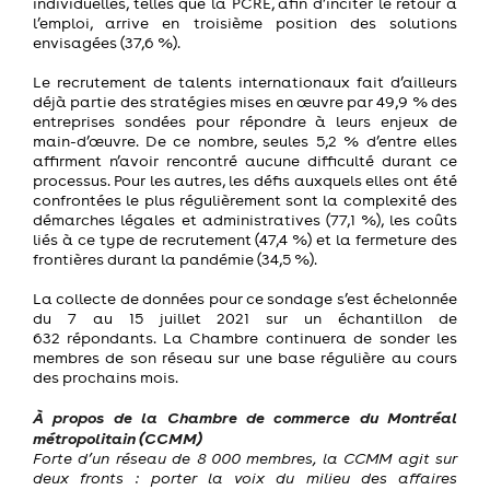
individuelles, telles que la PCRE, afin d’inciter le retour à
l’emploi, arrive en troisième position des solutions
envisagées (37,6 %).
Le recrutement de talents internationaux fait d’ailleurs
déjà partie des stratégies mises en œuvre par 49,9 % des
entreprises sondées pour répondre à leurs enjeux de
main-d’œuvre. De ce nombre, seules 5,2 % d’entre elles
affirment n’avoir rencontré aucune difficulté durant ce
processus. Pour les autres, les défis auxquels elles ont été
confrontées le plus régulièrement sont la complexité des
démarches légales et administratives (77,1 %), les coûts
liés à ce type de recrutement (47,4 %) et la fermeture des
frontières durant la pandémie (34,5 %).
La collecte de données pour ce sondage s’est échelonnée
du 7 au 15 juillet 2021 sur un échantillon de
632 répondants.
La Chambre continuera de sonder les
membres de son réseau sur une base régulière au cours
des prochains mois.
À propos de la Chambre de commerce du Montréal
métropolitain (CCMM)
Forte d’un réseau de 8 000 membres, la CCMM agit sur
deux fronts : porter la voix du milieu des affaires