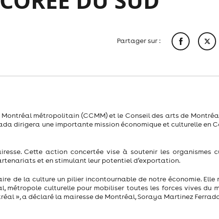
 CORÉE DU SUD
Partager sur :
ontréal métropolitain (CCMM) et le Conseil des arts de Montréa
rada dirigera une importante mission économique et culturelle en C
airesse. Cette action concertée vise à soutenir les organismes cu
tenariats et en stimulant leur potentiel d’exportation.
faire de la culture un pilier incontournable de notre économie. Ell
 métropole culturelle pour mobiliser toutes les forces vives du mi
ntréal », a déclaré la mairesse de Montréal, Soraya Martinez Ferrad