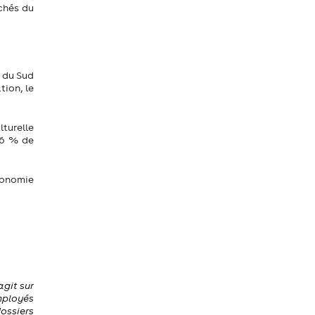
rchés du
e du Sud
ion, le
turelle
 6 % de
économie
git sur
employés
dossiers