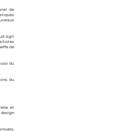
vier de
stiques
ouveaux
Sud agit
artistes
heffe de
ussi du
ions du
elle et
e design
visuels,