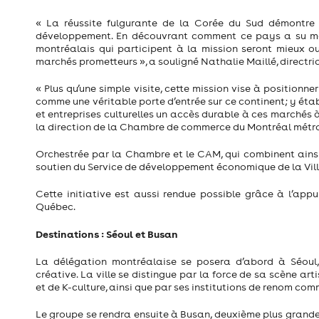
« La réussite fulgurante de la Corée du Sud démontre q
développement. En découvrant comment ce pays a su mari
montréalais qui participent à la mission seront mieux ou
marchés prometteurs », a souligné Nathalie Maillé, directri
« Plus qu’une simple visite, cette mission vise à position
comme une véritable porte d’entrée sur ce continent; y établ
et entreprises culturelles un accès durable à ces marchés à
la direction de la Chambre de commerce du Montréal métro
Orchestrée par la Chambre et le CAM, qui combinent ainsi 
soutien du Service de développement économique de la Vill
Cette initiative est aussi rendue possible grâce à l’a
Québec.
Destinations : Séoul et Busan
La délégation montréalaise se posera d’abord à Séoul, a
créative. La ville se distingue par la force de sa scène a
et de K-culture, ainsi que par ses institutions de renom co
Le groupe se rendra ensuite à Busan, deuxième plus grande v