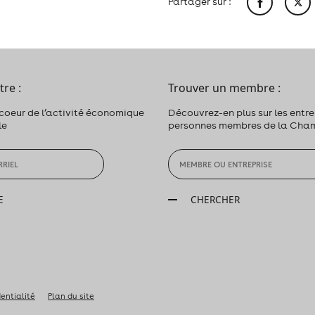
Partager sur :
tre :
Trouver un membre :
 coeur de l’activité économique
Découvrez-en plus sur les entrep
le
personnes membres de la Cha
E
CHERCHER
dentialité
Plan du site