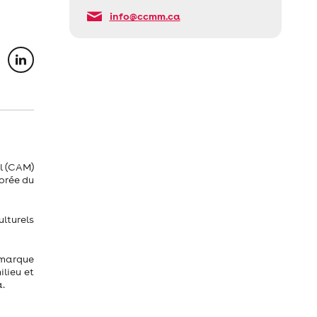
info@ccmm.ca
l (CAM)
orée du
lturels
e marque
lieu et
a.