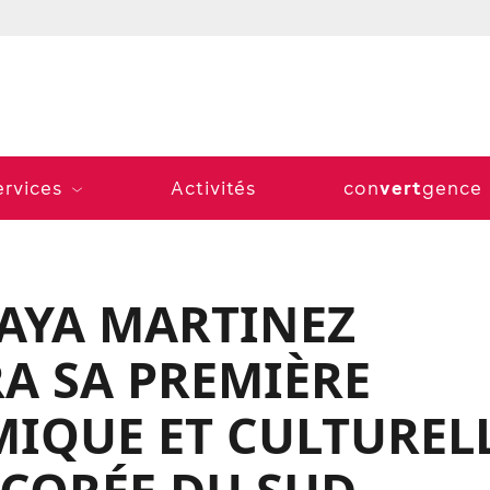
vert
ervices
Activités
con
gence
RAYA MARTINEZ
A SA PREMIÈRE
IQUE ET CULTUREL