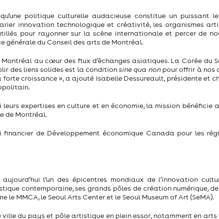
u’une politique culturelle audacieuse constitue un puissant le
er innovation technologique et créativité, les organismes arti
tillés pour rayonner sur la scène internationale et percer de n
ce générale du Conseil des arts de Montréal.
ner Montréal au cœur des flux d’échanges asiatiques. La Corée du 
ir des liens solides est la condition
sine qua non
pour offrir à nos 
 forte croissance », a ajouté Isabelle Dessureault, présidente et c
politain.
leurs expertises en culture et en économie, la mission bénéficie a
e de Montréal.
ppui financier de Développement économique Canada pour les rég
ujourd’hui l’un des épicentres mondiaux de l’innovation cultur
rtistique contemporaine, ses grands pôles de création numérique, d
mme le MMCA, le Seoul Arts Center et le Seoul Museum of Art (SeMA).
ille du pays et pôle artistique en plein essor, notamment en arts 