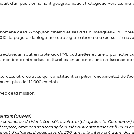
lle jouit d’un positionnement géographique stratégique vers les ma
hénomène de la K-pop, son cinéma et ses arts numériques –, la Coré
0, le pays a déployé une stratégie nationale axée sur l’innovat
éative, un soutien ciblé aux PME culturelles et une diplomatie cul
u nombre d’entreprises culturelles en un an et une croissance de
turelles et créatives qui constituent un pilier fondamental de l’
ennent plus de 112 000 emplois.
Web de la mission.
olitain (CCMM)
e commerce du Montréal métropolitain (ci-après « la Chambre ») a
 métropole, offre des services spécialisés aux entreprises et à leurs 
ment d’affaires. Depuis plus de 200 ans, elle intervient dans des 