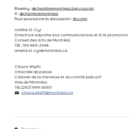
Bluesky :
@chambremontreal.bsky.social
X :
@chambremontreal
Pour poursuivre la discussion :
#ccmm
Amélie St-Cyr
Directrice adjointe aux communications et à la promotion
Conseil des arts de Montréal
Tél : 514 969-2044
amelie.st-cyr@montreal.ca
Chiara Wipfli
Attachée de presse
Cabinet de la mairesse et du comité exécutif
Ville de Montréal
Tél. (263) 999-8665
chiara.wipfli@montreal.ca