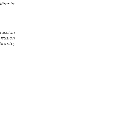
lérer la
ression
ffusion
brante,