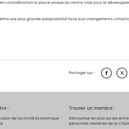
e en considération la place unique du centre-ville pour le développ
ettre une plus grande adaptabilité face aux changements climati
Partager sur :
tre :
Trouver un membre :
 coeur de l’activité économique
Découvrez-en plus sur les entrep
le
personnes membres de la Cha