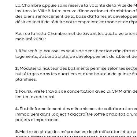
La Chambre appuie sans réserve la volonté de la Ville de Mo
invitons la Ville à faire preuve d'innovation et d'ambition 
des biens, renforcement de la base d'affaires et développem
désir collectif de réduire notre empreinte carbone et de ré
Pour ce faire, la Chambre met de l'avant les quatorze priori
mobilité 2050 :
1.
Réviser à la hausse les seuils de densification afin d'attei
logements, d'abordabilité, de développement durable et 
2.
Moduler la hauteur des bâtiments permise selon les secte
huit étages dans les quartiers et d'une hauteur de quinze é
planifiées.
3.
Poursuivre le travail de concertation avec la CMM afin 
limiter l'exode rural.
4.
Établir formellement des mécanismes de collaboration ent
immobiliers dans l'objectif d'accroître l'offre d'habitatio
projets d'importance.
5.
Mettre en place des mécanismes de planification et de c