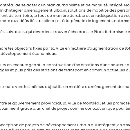
ntréal de se doter d'un plan d'urbanisme et de mobilité intégré. N
afin d'intégrer aménagement urbain, solutions de mobilité des perso
ent du territoire, le tout de manière durable et en adéquation ave
pondre aux défis liés au climat et à la pénurie de logements, notam
tés suivantes, qui devraient trouver écho dans le Plan d'urbanisme e
ndre les objectifs fixés par la Ville en matière d'augmentation de l'o
de développement économique.
urs en encourageant la construction d'habitations d'une hauteur de
tages et plus près des stations de transport en commun actuelles o
de tendre vers les mêmes objectifs en matière d'aménagement de ma
re le gouvernement provincial, la Ville de Montréal et les promote
n, notamment grâce à un chef de projet comme contact unique pour le
onception de projets de développement urbain qui intègrent, en am