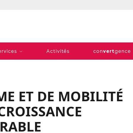
vert
ervices
Activités
con
gence
E ET DE MOBILITÉ
 CROISSANCE
RABLE