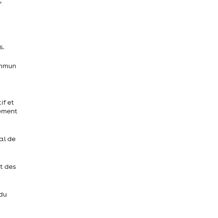
,
s.
ommun
if et
rement
al de
t des
 du