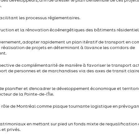
des développeurs, afin de dresser le plan d'ensemble de ces projets
.
acilitant les processus réglementaires.
truction et la rénovation écoénergétiques des bâtiments résidentiel
uvernement, adopter rapidement un plan itératif de transport en c
 réalisation de projets en déterminant à l'avance les corridors de
ent.
pective de complémentarité de manière à favoriser le transport act
sport de personnes et de marchandises via des axes de transit clai
de planifier et d'encadrer le développement économique et territori
cteur de la Pointe-de-l'Île.
e rôle de Montréal comme plaque tournante logistique en prévoyan
atrimoniaux en mettant sur pied un fonds mixte de requalification
 et privés.