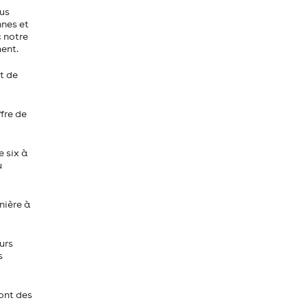
ous
nnes et
c notre
ment.
t de
ffre de
 six à
u
nière à
urs
s
ont des