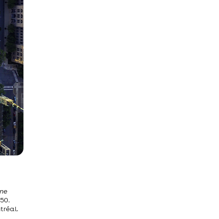
une
50.
tréal.