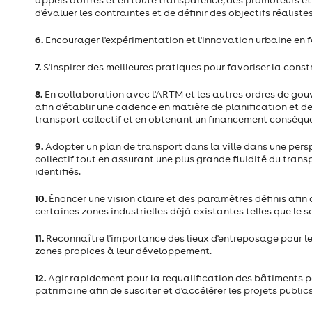
appels d'offres et en toute transparence, des promoteurs et 
d'évaluer les contraintes et de définir des objectifs réalistes
6.
Encourager l'expérimentation et l'innovation urbaine en f
7.
S'inspirer des meilleures pratiques pour favoriser la cons
8.
En collaboration avec l'ARTM et les autres ordres de go
afin d'établir une cadence en matière de planification et de
transport collectif et en obtenant un financement conséqu
9.
Adopter un plan de transport dans la ville dans une pers
collectif tout en assurant une plus grande fluidité du tran
identifiés.
10.
Énoncer une vision claire et des paramètres définis afin 
certaines zones industrielles déjà existantes telles que le se
11.
Reconnaître l'importance des lieux d'entreposage pour l
zones propices à leur développement.
12.
Agir rapidement pour la requalification des bâtiments p
patrimoine afin de susciter et d'accélérer les projets publics