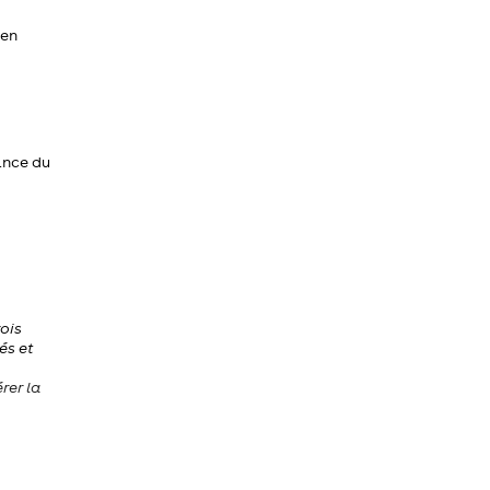
 en
ance du
ois
és et
rer la