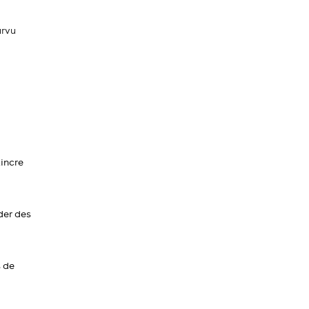
urvu
aincre
der des
s de