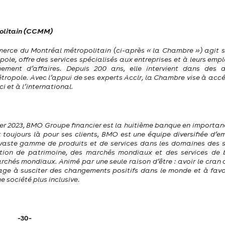
olitain (CCMM)
rce du Montréal métropolitain (ci-après « la Chambre ») agit su
ropole, offre des services spécialisés aux entreprises et à leurs emp
nement d’affaires. Depuis 200 ans, elle intervient dans des d
étropole.
Avec l’appui de ses experts Acclr, la Chambre vise à accé
ci et à l’international.
anvier 2023, BMO Groupe financier est la huitième banque en importa
 toujours là pour ses clients, BMO est une équipe diversifiée d’e
 vaste gamme de produits et de services dans les domaines des s
estion de patrimoine, des marchés mondiaux et des services de
chés mondiaux. Animé par une seule raison d’être : avoir le cran 
age à susciter des changements positifs dans le monde et à favor
e société plus inclusive
.
-30-