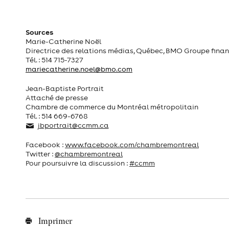
Sources
Marie-Catherine Noël
Directrice des relations médias, Québec, BMO Groupe finan
Tél. : 514 715-7327
mariecatherine.noel@bmo.com
Jean-Baptiste Portrait
Attaché de presse
Chambre de commerce du Montréal métropolitain
Tél. : 514 669-6768
jbportrait@ccmm.ca
Facebook :
www.facebook.com/chambremontreal
Twitter :
@chambremontreal
Pour poursuivre la discussion :
#ccmm
Imprimer