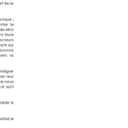
ef de la
voque :
iter le
nde zéro
nt faire
acteurs
ant sur
 pouvons
vers la
intégrer
er leur
ve, nous
nt qu’il
ntérêt à
ultez le