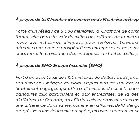
À propos de la Chambre de commerce du Montréal métrop
Forte d’un réseau de 8 000 membres, la Chambre de comme
fronts : elle porte la voix du milieu des affaires de la mét
mène des initiatives d’impact pour renforcer l’environ
déterminants pour la prospérité des entreprises et de la m
création et la croissance des entreprises de toutes tailles, i
À propos de BMO Groupe financier (BMO)
Fort d’un actif total de 1 150 milliards de dollars au 31 j
son actif en Amérique du Nord. Depuis plus de 200 ans et
hautement engagés qui offre à 12 millions de clients une
bancaires aux particuliers et aux entreprises, de la g
d’affaires, au Canada, aux États-Unis et dans certains mar
une différence dans la vie, comme en affaires, BMO s’eng
progrès vers une économie prospère, un avenir durable et un