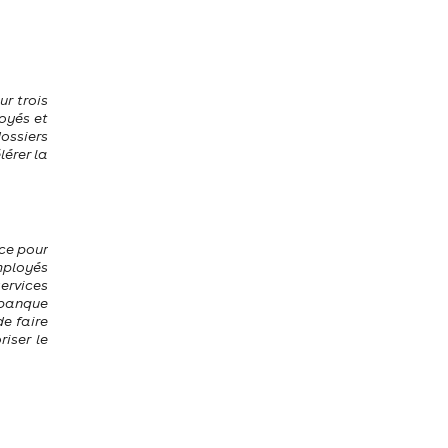
r trois
loyés et
ossiers
lérer la
nce pour
mployés
ervices
 banque
de faire
iser le