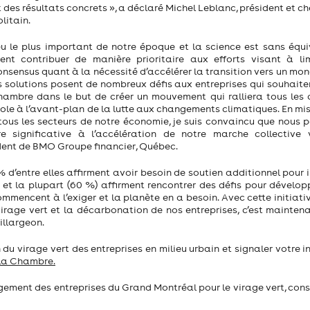
des résultats concrets », a déclaré Michel Leblanc, président et ch
litain.
u le plus important de notre époque et la science est sans équi
ent contribuer de manière prioritaire aux efforts visant à lim
consensus quant à la nécessité d’accélérer la transition vers un mo
des solutions posent de nombreux défis aux entreprises qui souhaite
Chambre dans le but de créer un mouvement qui ralliera tous les 
le à l’avant-plan de la lutte aux changements climatiques. En mis
e tous les secteurs de notre économie, je suis convaincu que nous
e significative à l’accélération de notre marche collective 
sident de BMO Groupe financier, Québec.
% d’entre elles affirment avoir besoin de soutien additionnel pour 
 et la plupart (60 %) affirment rencontrer des défis pour développ
ommencent à l’exiger et la planète en a besoin. Avec cette initiati
irage vert et la décarbonation de nos entreprises, c’est maintena
illargeon.
 du virage vert des entreprises en milieu urbain et signaler votre i
 la Chambre.
agement des entreprises du Grand Montréal pour le virage vert, cons