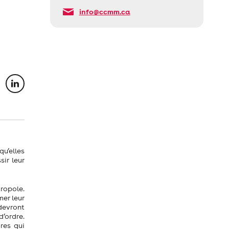
info@ccmm.ca
u’elles
ir leur
ropole.
mer leur
devront
’ordre.
res qui