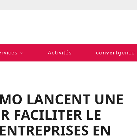
vert
ervices
Activités
con
gence
BMO LANCENT UNE
 FACILITER LE
 ENTREPRISES EN