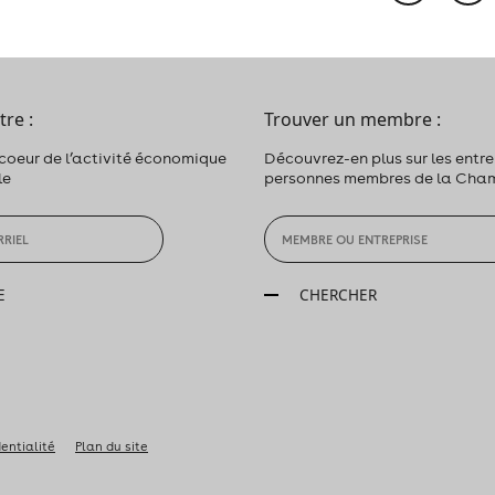
tre :
Trouver un membre :
 coeur de l’activité économique
Découvrez-en plus sur les entrep
le
personnes membres de la Cha
E
CHERCHER
dentialité
Plan du site