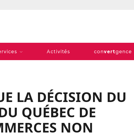
vert
ervices
Activités
con
gence
E LA DÉCISION DU
DU QUÉBEC DE
MMERCES NON