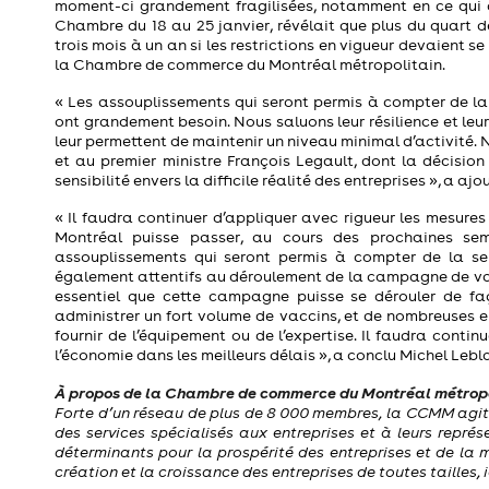
moment-ci grandement fragilisées, notamment en ce qui a
Chambre du 18 au 25 janvier, révélait que plus du quart 
trois mois à un an si les restrictions en vigueur devaient s
la Chambre de commerce du Montréal métropolitain.
« Les assouplissements qui seront permis à compter de l
ont grandement besoin. Nous saluons leur résilience et leur
leur permettent de maintenir un niveau minimal d’activi
et au premier ministre François Legault, dont la décisio
sensibilité envers la difficile réalité des entreprises », a aj
« Il faudra continuer d’appliquer avec rigueur les mesure
Montréal puisse passer, au cours des prochaines sem
assouplissements qui seront permis à compter de la se
également attentifs au déroulement de la campagne de vacc
essentiel que cette campagne puisse se dérouler de fa
administrer un fort volume de vaccins, et de nombreuses ent
fournir de l’équipement ou de l’expertise. Il faudra cont
l’économie dans les meilleurs délais », a conclu Michel Lebl
À propos de la Chambre de commerce du Montréal métrop
Forte d’un réseau de plus de 8 000 membres, la CCMM agit su
des services spécialisés aux entreprises et à leurs représe
déterminants pour la prospérité des entreprises et de la 
création et la croissance des entreprises de toutes tailles, i