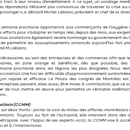
 trait à leur niveau d’endettement. À ce sujet, un sondage mené
des répondants n’étaient pas convaincus de traverser la crise au-
e prolonger », a déclaré Michel Leblanc, président et chef de la dire
a semaine prochaine apporteront aux commerçants de l’oxygène d
s efforts pour s’adapter en temps réel, depuis des mois, aux exige
té. Nous souhaitons également rendre hommage au gouvernement du
n de permettre les assouplissements annoncés aujourd’hui fait pr
outé M. Leblanc.
s nécessaires au sein des entreprises et des commerces afin que l
aines, en zone orange et bénéficier, dès que possible, de
maine prochaine dans les régions les plus éloignées. Nous de
ination. Une fois les difficultés d’approvisionnement surmontées, 
çon rapide et efficace. Le Palais des congrès de Montréal est
reprises peuvent, elles aussi, être mises à contribution, que ce s
inuer de tout mettre en œuvre pour permettre un véritable redémar
anc.
olitain (CCMM)
r deux fronts : porter la voix du milieu des affaires montréalais e
ntants. Toujours au fait de l’actualité, elle intervient dans des 
métropole. Avec l’appui de ses experts Acclr, la CCMM vise à accél
ci et à l’international.