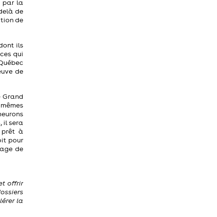
 par la
delà de
ction de
ont ils
nces qui
 Québec
euve de
e Grand
s mêmes
meurons
il sera
 prêt à
oit pour
rage de
t offrir
dossiers
érer la