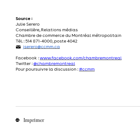
Source :
Julie Serero
Conseillère, Relations médias
Chambre de commerce du Montréal métropolitain
Tél. : 514 871-4000, poste 4042
jserero@ccmm.ca
Facebook :
www.facebook.com/chambremontreal
Twitter :
@chambremontreal
Pour poursuivre la discussion :
#ccmm
Imprimer