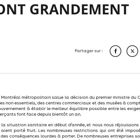
I ONT GRANDEMENT
Partager sur :
ntréal métropolitain salue la décision du premier ministre du 
ces non essentiels, des centres commerciaux et des musées à compt
uvernement à établir le meilleur équilibre possible entre les exig
merçants font face depuis bientôt un an.
 la situation sanitaire en début d’année, et nous nous réjouissons
ient porté fruit. Les nombreuses restrictions qui ont été impos
s des conséquences lourdes à porter. De nombreuses entreprises so