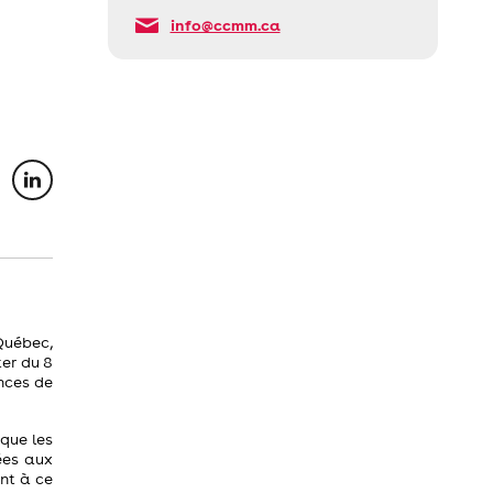
info@ccmm.ca
Québec,
er du 8
ences de
 que les
ées aux
nt à ce