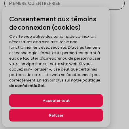
Consentement aux témoins
CHERCHER
de connexion (cookies)
Pour nous suivre :
Ce site web utilise des témoins de connexion
nécessaires afin d’en assurer le bon
fonctionnement et la sécurité. D’autres témoins
et technologies facultatifs permettent quant à
eux de faciliter, d’améliorer ou de personnaliser
votre navigation sur notre site web. Si vous
cliquez sur « Refuser », il se peut que certaines
portions de notre site web ne fonctionnent pas
correctement. En savoir plus sur
notre politique
de confidentialité.
Accepter tout
© Chambre de commerce du Montréal métropolitain
Politique de confidentialité
Plan du site
Refuser