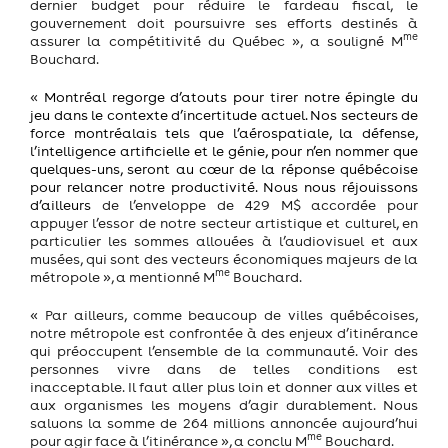
dernier budget pour réduire le fardeau fiscal, le
gouvernement doit poursuivre ses efforts destinés à
me
assurer la compétitivité du Québec », a souligné M
Bouchard.
«
Montréal regorge d’atouts pour tirer notre épingle du
jeu dans le contexte d’incertitude actuel. Nos secteurs de
force montréalais tels que l’aérospatiale, la défense,
l’intelligence artificielle et le génie, pour n’en nommer que
quelques-uns, seront au cœur de la réponse québécoise
pour relancer notre productivité. Nous nous réjouissons
d’ailleurs
de l’enveloppe de 429 M$ accordée pour
appuyer l’essor de notre secteur artistique et culturel, en
particulier les sommes allouées à l’audiovisuel et aux
musées, qui sont des vecteurs économiques majeurs de la
me
métropole », a mentionné M
Bouchard.
« Par ailleurs, comme beaucoup de villes québécoises,
notre métropole est confrontée à des enjeux d’itinérance
qui préoccupent l’ensemble de la communauté. Voir des
personnes vivre dans de telles conditions est
inacceptable. Il faut aller plus loin et donner aux villes et
aux organismes les moyens d’agir durablement. Nous
saluons la somme de 264 millions annoncée aujourd’hui
me
pour agir face à l’itinérance », a conclu M
Bouchard.