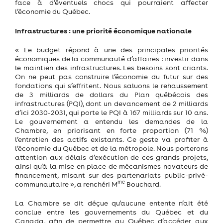
face à d’éventuels chocs qui pourraient affecter
l’économie du Québec.
Infrastructures : une priorité économique nationale
« Le budget répond à une des principales priorités
économiques de la communauté d’affaires : investir dans
le maintien des infrastructures. Les besoins sont criants.
On ne peut pas construire l’économie du futur sur des
fondations qui s’effritent. Nous saluons le rehaussement
de 3 milliards de dollars du Plan québécois des
infrastructures (PQI), dont un devancement de 2 milliards
d’ici 2030-2031, qui porte le PQI à 167 milliards sur 10 ans.
Le gouvernement a entendu les demandes de la
Chambre, en priorisant en forte proportion (71 %)
l’entretien des actifs existants. Ce geste va profiter à
l’économie du Québec et de la métropole. Nous porterons
attention aux délais d’exécution de ces grands projets,
ainsi qu’à la mise en place de mécanismes novateurs de
financement, misant sur des partenariats public-privé-
me
communautaire », a renchéri M
Bouchard.
La Chambre se dit déçue qu’aucune entente n’ait été
conclue entre les gouvernements du Québec et du
Canada, afin de permettre au Québec d’accéder aux