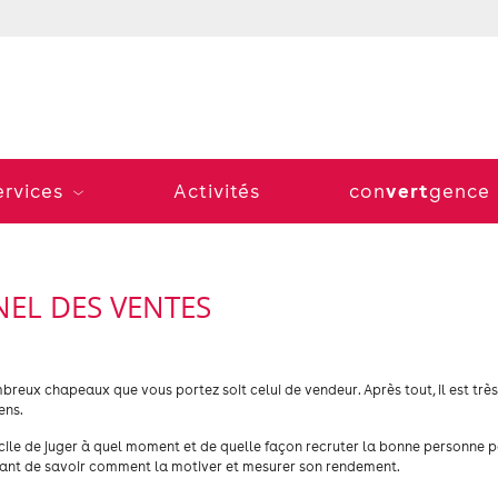
vert
ervices
Activités
con
gence
NEL DES VENTES
mbreux chapeaux que vous portez soit celui de vendeur. Après tout, il est très 
ens.
ficile de juger à quel moment et de quelle façon recruter la bonne personne 
ortant de savoir comment la motiver et mesurer son rendement.