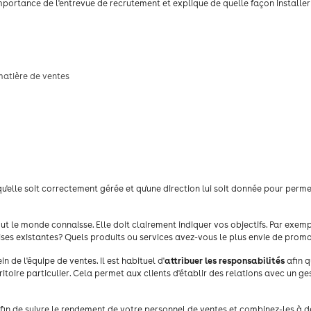
mportance de l'entrevue de recrutement et explique de quelle façon installer
matière de ventes
 qu'elle soit correctement gérée et qu'une direction lui soit donnée pour perme
ut le monde connaisse. Elle doit clairement indiquer vos objectifs. Par exemp
prises existantes? Quels produits ou services avez-vous le plus envie de prom
attribuer les responsabilités
 de l'équipe de ventes. Il est habituel d'
afin q
toire particulier. Cela permet aux clients d'établir des relations avec un ge
fin de suivre le rendement de votre personnel de ventes et combinez-les à d