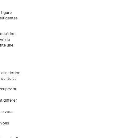
 figure
elligentes
 possédant
evé de
site une
d'initiation
ui suit :
occupez au
t différer
que vous
 vous