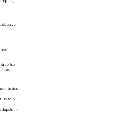
reprise, il
 d'observer
e une
ntreprise.
ventes
.
 compte des
s. Un taux
s depuis un