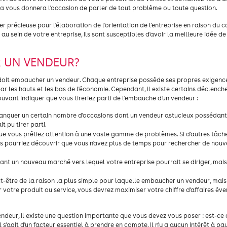
la vous donnera l'occasion de parler de tout problème ou toute question.
 précieuse pour l'élaboration de l'orientation de l'entreprise en raison du 
au sein de votre entreprise, ils sont susceptibles d'avoir la meilleure idée d
R UN VENDEUR?
se doit embaucher un vendeur. Chaque entreprise possède ses propres exigence
par les hauts et les bas de l'économie. Cependant, il existe certains déclench
uvant indiquer que vous tireriez parti de l'embauche d'un vendeur :
 manquer un certain nombre d'occasions dont un vendeur astucieux possédant
 pu tirer parti.
 que vous prêtiez attention à une vaste gamme de problèmes. Si d'autres tâch
us pourriez découvrir que vous n'avez plus de temps pour rechercher de nouv
nt un nouveau marché vers lequel votre entreprise pourrait se diriger, mais
peut-être de la raison la plus simple pour laquelle embaucher un vendeur, mai
r votre produit ou service, vous devrez maximiser votre chiffre d'affaires éve
ndeur, il existe une question importante que vous devez vous poser : est-ce q
s'agit d'un facteur essentiel à prendre en compte. Il n'y a aucun intérêt à pa