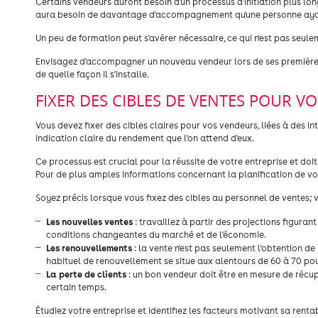
Certains vendeurs auront besoin d'un processus d'initiation plus long
aura besoin de davantage d'accompagnement qu'une personne ayant
Un peu de formation peut s'avérer nécessaire, ce qui n'est pas seul
Envisagez d'accompagner un nouveau vendeur lors de ses premières vi
de quelle façon il s'installe.
FIXER DES CIBLES DE VENTES POUR V
Vous devez fixer des cibles claires pour vos vendeurs, liées à des 
indication claire du rendement que l'on attend d'eux.
Ce processus est crucial pour la réussite de votre entreprise et doit 
Pour de plus amples informations concernant la planification de vos
Soyez précis lorsque vous fixez des cibles au personnel de ventes; 
Les nouvelles ventes
: travaillez à partir des projections figura
conditions changeantes du marché et de l'économie.
Les renouvellements
: la vente n'est pas seulement l'obtention de
habituel de renouvellement se situe aux alentours de 60 à 70 pou
La perte de clients
: un bon vendeur doit être en mesure de récupé
certain temps.
Étudiez votre entreprise et identifiez les facteurs motivant sa rentab