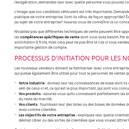
l'exagération, demandez-leur avec quelle personne vous pouvez co
L'image que vos candidats véhiculent est très importante. Demandez-v
publique de votre entreprise. Sont-ils vêtus de façon appropriée? Éco
au sujet de votre entreprise? Assurez-vous de connaître la loi conce
N'oubliez pas que différentes techniques de vente peuvent être ap
compétences spécifiques de vente
les
dont vous avez besoin. Par e
sollicitation à froid, mais cela peut ne pas être le cas si vous vend
importante gestion de compte.
PROCESSUS D'INITIATION POUR LES
Les nouveaux vendeurs doivent se familiariser avec votre entreprise,
qui puisse également être utilisé pour tout le personnel de ventes qu
Votre industrie
: donnez-leur les connaissances de base dont ils 
sein de celui-ci et, ce qui est le plus important, qui sont vos concu
Vos produits
: assurez-vous qu'ils connaissent parfaitement les bi
du reste du marché.
Vos clients
: fournissez-leur des listes ou des bases de données d
avez comme clientèle.
Les objectifs de votre entreprise
: expliquez-leur quelle orienta
désirez cibler ou des sortes de clientèles que vous voulez attirer?