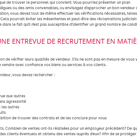
ue de trouver le personnel qui convient. Vous pourriez présenter un plan
llègues ou des amis convenables, ou envisagez d'approcher un bon vendeur 
on, vous devez tout de même effectuer les vérifications nécessaires, telles
. Cela pourrait éviter les mésententes et peut-être des réclamations judiciair
dans le fait qu'il n'est pas susceptible d'identifier un grand nombre de cand
UNE ENTREVUE DE RECRUTEMENT EN MATIÈ
n de vérifier leurs qualités de vendeur. S'ils ne sont pas en mesure de vous 
e vendre avec confiance vos biens ou services à vos clients.
endeur, vous devez rechercher :
 vue aux autres
ans agressivité
c les autres
uits
'ambition de trouver des contrats et de les conclure pour vous
s. Combien de ventes ont-ils réalisées pour un employeur précédent? De qu
é des clients éventuels et obtenu des ventes auprès d'eux? Afin de se protéger