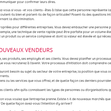
mmuniquer pour confirmer leurs dires.
ous si vous - et vos clients - êtes à l'aise que cette personne représente la
utent-ils bien et parlent-ils de façon articulée? Posent-ils des questions int
rnant la discrimination.
propriées pour différentes entreprises. Vous devez embaucher une personne
xemple, une technique de vente rapide peut être parfaite pour un volume él
ez un produit ou un service complexe et dont la valeur est élevée et qui néces
 NOUVEAUX VENDEURS
 ses produits, ses employés et ses clients. Vous devez planifier un processus 
e vous recruterez à l'avenir. Votre processus d'initiation doit comprendre ce q
auront besoin au sujet du secteur de votre entreprise, la position que vous 
rrents.
ens ou les services que vous offrez, et de quelle façon ces derniers pourraien
es clients afin qu'ils connaissent les types de personnes ou d'organisations 
tion vous voulez que l'entreprise prenne. Existe-t-il de nouveaux marchés que
 De quelle façon avez-vous l'intention d'y arriver?