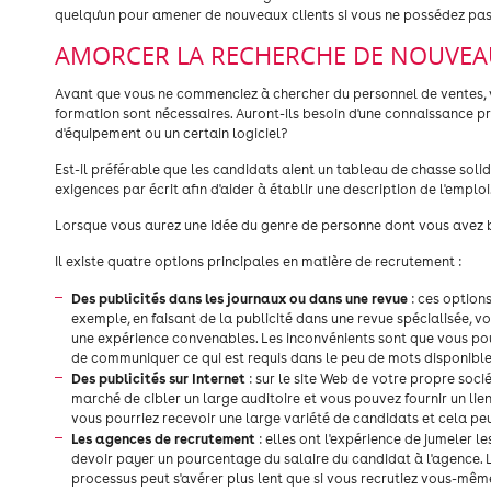
quelqu'un pour amener de nouveaux clients si vous ne possédez pas
AMORCER LA RECHERCHE DE NOUVEA
Avant que vous ne commenciez à chercher du personnel de ventes, 
formation sont nécessaires. Auront-ils besoin d'une connaissance pr
d'équipement ou un certain logiciel?
Est-il préférable que les candidats aient un tableau de chasse solid
exigences par écrit afin d'aider à établir une description de l'emploi
Lorsque vous aurez une idée du genre de personne dont vous avez be
Il existe quatre options principales en matière de recrutement :
Des publicités dans les journaux ou dans une revue
: ces option
exemple, en faisant de la publicité dans une revue spécialisée,
une expérience convenables. Les inconvénients sont que vous pour
de communiquer ce qui est requis dans le peu de mots disponible
Des publicités sur Internet
: sur le site Web de votre propre soci
marché de cibler un large auditoire et vous pouvez fournir un lien
vous pourriez recevoir une large variété de candidats et cela peu
Les agences de recrutement
: elles ont l'expérience de jumeler 
devoir payer un pourcentage du salaire du candidat à l'agence. 
processus peut s'avérer plus lent que si vous recrutiez vous-mêm