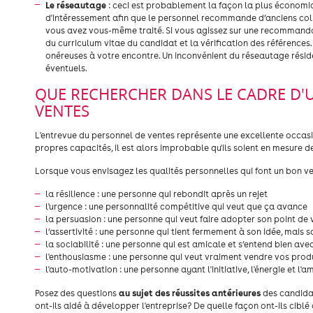
Le réseautage
: ceci est probablement la façon la plus économiq
d'intéressement afin que le personnel recommande d’anciens co
vous avez vous-même traité. Si vous agissez sur une recommandati
du curriculum vitae du candidat et la vérification des références
onéreuses à votre encontre. Un inconvénient du réseautage réside 
éventuels.
QUE RECHERCHER DANS LE CADRE D'
VENTES
L'entrevue du personnel de ventes représente une excellente occasio
propres capacités, il est alors improbable qu'ils soient en mesure d
Lorsque vous envisagez les qualités personnelles qui font un bon v
la résilience : une personne qui rebondit après un rejet
l'urgence : une personnalité compétitive qui veut que ça avance
la persuasion : une personne qui veut faire adopter son point de
l’assertivité : une personne qui tient fermement à son idée, mais s
la sociabilité : une personne qui est amicale et s’entend bien ave
l'enthousiasme : une personne qui veut vraiment vendre vos prod
l'auto-motivation : une personne ayant l'initiative, l'énergie et l
au sujet des réussites antérieures
Posez des questions
des candidat
ont-ils aidé à développer l'entreprise? De quelle façon ont-ils cibl