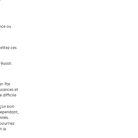
nce ou
Mettez ces
éussir.
r. Par
ssances et
difficile
açon bon
 Cependant,
nnés.
 pourriez
t le