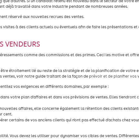
 que d'autres. Si un candidat retenu est nouveau dans le secteur de votre ent
 déjà travaillé dans votre industrie pendant de nombreuses années.
ement réservé aux nouvelles recrues des ventes.
sites à des clients actuels ou éventuels afin de faire les présentations et
OS VENDEURS
intéressements comme des commissions et des primes. Ceci les motive et offr
être étroitement lié au reste de la stratégie et de la planification de votre e
 ventes, voir notre guide traitant de la façon de
prévoir et de planifier vos 
ventilez vos exigences en différents domaines, par exemple :
nt dans votre plan d'affaires et dans vos prévisions de ventes. Elles tiendront
 nouvelles affaires, elle concerne également la rétention des clients existant
r cent.
rer certains de vos anciens clients qui n'ont pas effectué d'achats chez vou
ilité. Vous devez les utiliser pour dynamiser vos cibles de ventes. Différentes