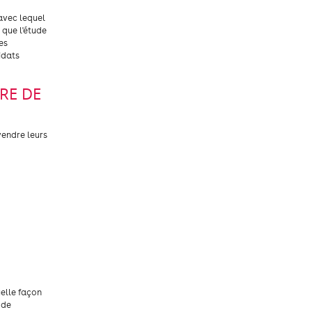
avec lequel
 que l'étude
es
idats
RE DE
vendre leurs
elle façon
 de