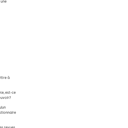
 une
ttre à
le, est-ce
ouvoir?
u'un
stionnaire
es revues