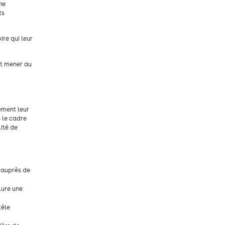
ne
ts
re qui leur
et mener au
ement leur
s le cadre
lité de
s auprès de
lure une
tèle