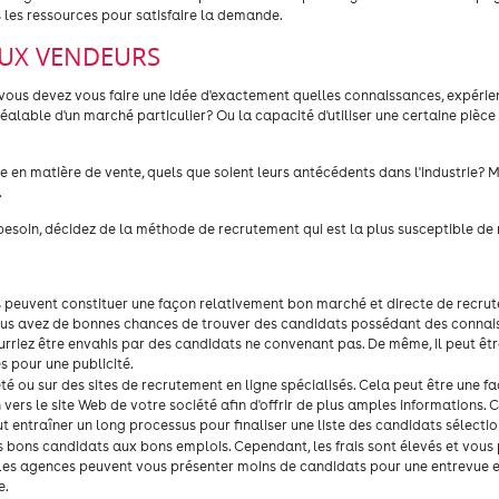
 les ressources pour satisfaire la demande.
UX VENDEURS
vous devez vous faire une idée d'exactement quelles connaissances, expérie
éalable d'un marché particulier? Ou la capacité d'utiliser une certaine pièce
e en matière de vente, quels que soient leurs antécédents dans l'industrie? 
.
soin, décidez de la méthode de recrutement qui est la plus susceptible de r
s peuvent constituer une façon relativement bon marché et directe de recrute
 vous avez de bonnes chances de trouver des candidats possédant des connai
riez être envahis par des candidats ne convenant pas. De même, il peut être 
s pour une publicité.
été ou sur des sites de recrutement en ligne spécialisés. Cela peut être une f
 vers le site Web de votre société afin d'offrir de plus amples informations.
t entraîner un long processus pour finaliser une liste des candidats sélectio
les bons candidats aux bons emplois. Cependant, les frais sont élevés et vous
Les agences peuvent vous présenter moins de candidats pour une entrevue e
e.