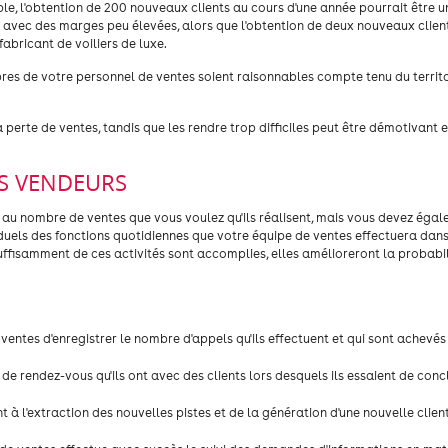
ple, l'obtention de 200 nouveaux clients au cours d'une année pourrait être u
avec des marges peu élevées, alors que l'obtention de deux nouveaux clien
abricant de voiliers de luxe.
es de votre personnel de ventes soient raisonnables compte tenu du territoi
 perte de ventes, tandis que les rendre trop difficiles peut être démotivant 
OS VENDEURS
au nombre de ventes que vous voulez qu'ils réalisent, mais vous devez égal
viduels des fonctions quotidiennes que votre équipe de ventes effectuera dan
 suffisamment de ces activités sont accomplies, elles amélioreront la probabi
entes d'enregistrer le nombre d'appels qu'ils effectuent et qui sont achevé
 de rendez-vous qu'ils ont avec des clients lors desquels ils essaient de conc
t à l'extraction des nouvelles pistes et de la génération d'une nouvelle clien