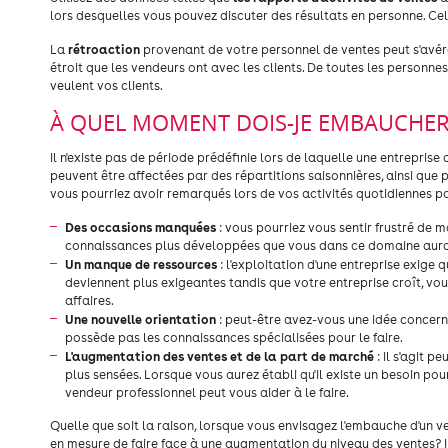
lors desquelles vous pouvez discuter des résultats en personne. Ce
rétroaction
La
provenant de votre personnel de ventes peut s'avérer
étroit que les vendeurs ont avec les clients. De toutes les personnes 
veulent vos clients.
À QUEL MOMENT DOIS-JE EMBAUCHE
Il n'existe pas de période prédéfinie lors de laquelle une entrepri
peuvent être affectées par des répartitions saisonnières, ainsi que 
vous pourriez avoir remarqués lors de vos activités quotidiennes po
Des occasions manquées
: vous pourriez vous sentir frustré de
connaissances plus développées que vous dans ce domaine aurait
Un manque de ressources
: l'exploitation d'une entreprise exige
deviennent plus exigeantes tandis que votre entreprise croît, vo
affaires.
Une nouvelle orientation
: peut-être avez-vous une idée concerna
possède pas les connaissances spécialisées pour le faire.
L'augmentation des ventes et de la part de marché
: il s'agit 
plus sensées. Lorsque vous aurez établi qu'il existe un besoin pou
vendeur professionnel peut vous aider à le faire.
Quelle que soit la raison, lorsque vous envisagez l'embauche d'un ve
en mesure de faire face à une augmentation du niveau des ventes? Il 