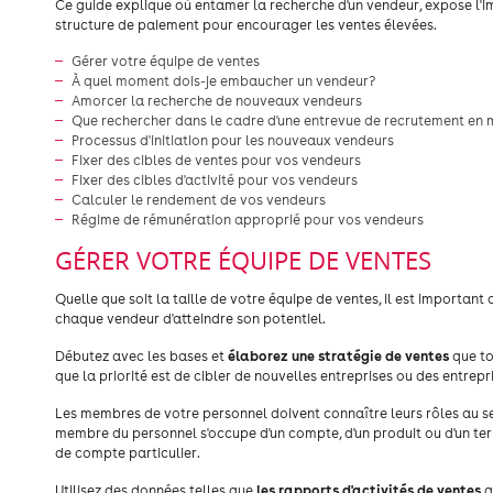
Ce guide explique où entamer la recherche d'un vendeur, expose l'i
structure de paiement pour encourager les ventes élevées.
Gérer votre équipe de ventes
À quel moment dois-je embaucher un vendeur?
Amorcer la recherche de nouveaux vendeurs
Que rechercher dans le cadre d'une entrevue de recrutement en 
Processus d'initiation pour les nouveaux vendeurs
Fixer des cibles de ventes pour vos vendeurs
Fixer des cibles d'activité pour vos vendeurs
Calculer le rendement de vos vendeurs
Régime de rémunération approprié pour vos vendeurs
GÉRER VOTRE ÉQUIPE DE VENTES
Quelle que soit la taille de votre équipe de ventes, il est important
chaque vendeur d'atteindre son potentiel.
élaborez une stratégie de ventes
Débutez avec les bases et
que to
que la priorité est de cibler de nouvelles entreprises ou des entre
Les membres de votre personnel doivent connaître leurs rôles au sein
membre du personnel s'occupe d'un compte, d'un produit ou d'un terri
de compte particulier.
les rapports d'activités de ventes
Utilisez des données telles que
a