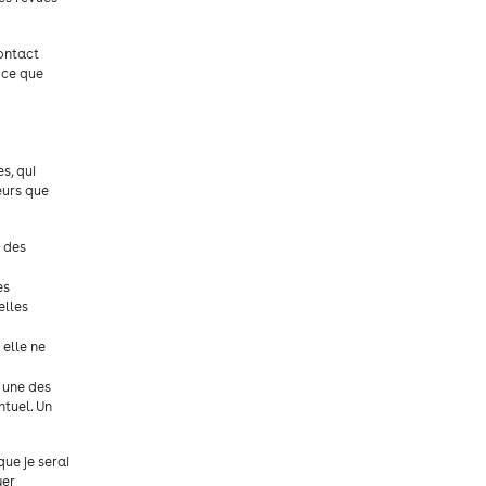
contact
e ce que
s, qui
eurs que
 des
es
elles
 elle ne
s une des
ntuel. Un
ue je serai
yer