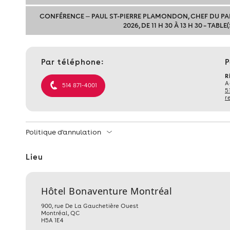
CONFÉRENCE ‒ PAUL ST-PIERRE PLAMONDON, CHEF DU PAR
2026, DE 11 H 30 À 13 H 30 – TABLE(
Contact
Par téléphone:
P
et
informations
R
A
514 871-4001
5
r
Politique d'annulation
Lieu
Hôtel Bonaventure Montréal
900, rue De La Gauchetière Ouest
Montréal
,
QC
H5A 1E4