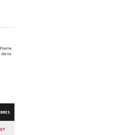
Pierre
 de la
BRES
ET