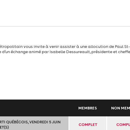
opolitain vous invite à venir assister à une allocution de Paul St-
e d’un échange animé par Isabelle Dessureault, présidente et cheffe
MEMBRES
NON MEM
TI QUÉBÉCOIS, VENDREDI 5 JUIN
COMPLET
COMPL
LET(S)