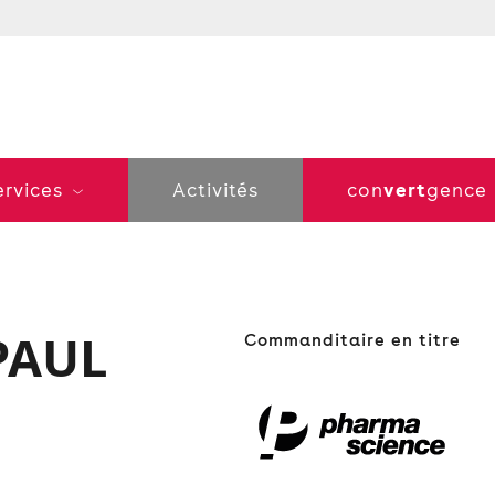
vert
ervices
Activités
con
gence
PAUL
Commanditaire en titre