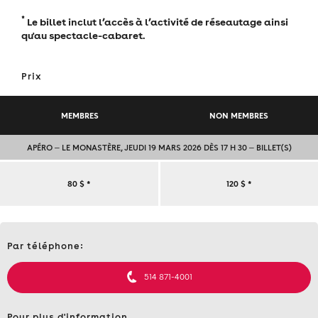
*
Le billet inclut l’accès à l’activité de réseautage ainsi
qu'au spectacle-cabaret.
Prix
MEMBRES
NON MEMBRES
APÉRO ‒ LE MONASTÈRE, JEUDI 19 MARS 2026 DÈS 17 H 30 ‒ BILLET(S)
APÉRO
80 $
*
120 $
*
‒
Contact
LE
Par téléphone:
et
informations
MONASTÈRE,
514 871-4001
JEUDI
Pour plus d'information