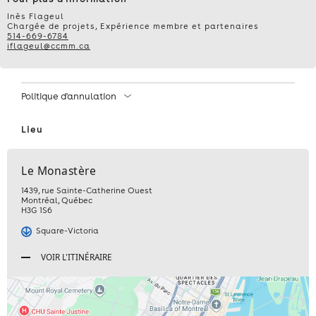
19
Inès Flageul
Chargée de projets, Expérience membre et partenaires
514-669-6784
MARS
iflageul@ccmm.ca
2026
Politique d'annulation
DÈS
Lieu
17
H
Le Monastère
1439, rue Sainte-Catherine Ouest
30
Montréal
,
Québec
H3G 1S6
‒
Square-Victoria
BILLET(S)
VOIR L'ITINÉRAIRE