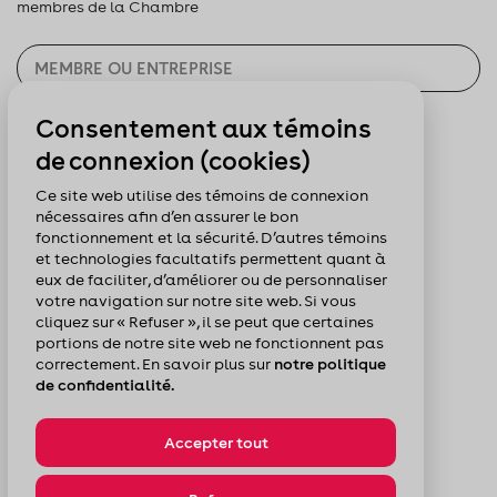
membres de la Chambre
Consentement aux témoins
CHERCHER
de connexion (cookies)
Pour nous suivre :
Ce site web utilise des témoins de connexion
nécessaires afin d’en assurer le bon
fonctionnement et la sécurité. D’autres témoins
et technologies facultatifs permettent quant à
eux de faciliter, d’améliorer ou de personnaliser
votre navigation sur notre site web. Si vous
cliquez sur « Refuser », il se peut que certaines
portions de notre site web ne fonctionnent pas
correctement. En savoir plus sur
notre politique
de confidentialité.
Accepter tout
© Chambre de commerce du Montréal métropolitain
Politique de confidentialité
Plan du site