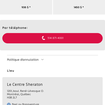
CONFÉRENCE
936 $
*
1450 $
*
BÉDARD,
DE
MARDI
Contact
MARC
Par téléphone:
et
18
informations
BÉDARD,
514 871-4001
AVRIL
MARDI
2023
18
–
Politique d'annulation
AVRIL
11
Lieu
2023
H
Le Centre Sheraton
–
30
1201, boul. René-Lévesque O.
Montréal
,
Québec
11
À
H3B 2L7
Peel ou Bonaventure