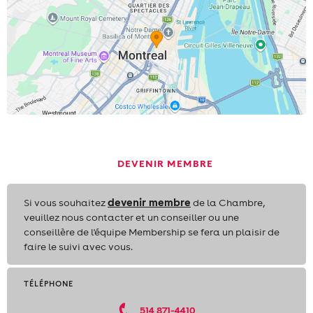
DEVENIR MEMBRE
devenir membre
Si vous souhaitez
de la Chambre,
veuillez nous contacter et un conseiller ou une
conseillère de l'équipe Membership se fera un plaisir de
faire le suivi avec vous.
TÉLÉPHONE
514 871-4410