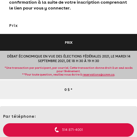
confirmation à la suite de votre inscription comprenant
le lien pour vous y connecter.
Prix
PRIX
DÉBAT ÉCONOMIQUE EN VUE DES ÉLECTIONS FÉDÉRALES 2021, LE MARDI 14
SEPTEMBRE 2021, DE 18 H 30 À 19 H 30
*Une transaction par participant, par courriel. Cette transaction donne droit à un seul accès
pour l’événement.
**Pour toute question, veuillez nous écrire à
reservations@ccmm.ca
.
DÉBAT
0 $
*
ÉCONOMIQUE
Contact
EN
Par téléphone:
et
informations
VUE
514 871-4001