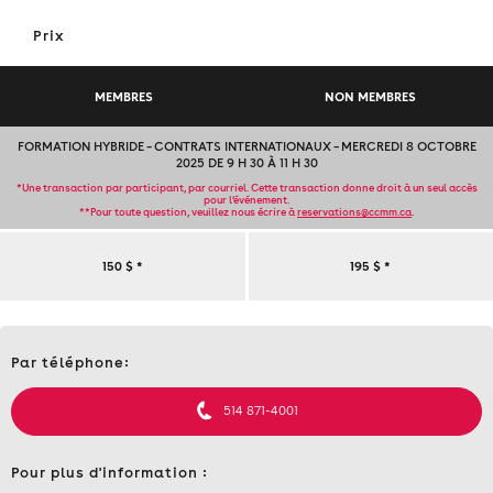
Prix
MEMBRES
NON MEMBRES
FORMATION HYBRIDE – CONTRATS INTERNATIONAUX – MERCREDI 8 OCTOBRE
2025 DE 9 H 30 À 11 H 30
*Une transaction par participant, par courriel. Cette transaction donne droit à un seul accès
pour l’événement.
**Pour toute question, veuillez nous écrire à
reservations@ccmm.ca
.
FORMATION
150 $
*
195 $
*
HYBRIDE
Contact
–
Par téléphone:
et
informations
CONTRATS
514 871-4001
INTERNATIONAUX
Pour plus d'information :