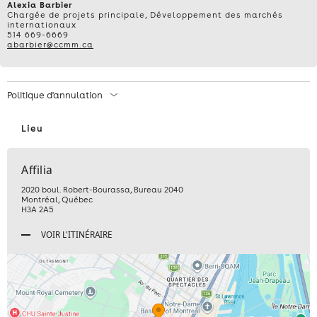
–
Alexia Barbier
Chargée de projets principale, Développement des marchés
internationaux
MERCREDI
514 669-6669
abarbier@ccmm.ca
8
OCTOBRE
Politique d'annulation
2025
Lieu
DE
Affilia
9
2020 boul. Robert-Bourassa, Bureau 2040
Montréal
,
Québec
H
H3A 2A5
VOIR L'ITINÉRAIRE
30
À
11