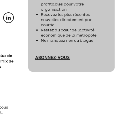
profitables pour votre
organisation
Recevez les plus récentes
nouvelles directement par
courriel
Restez au cœur de l'activité
économique de la métropole
Ne manquez rien du blogue
plus de
ABONNEZ-VOUS
 Prix de
s
 tous
t.