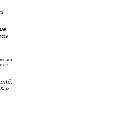
C2
qué
pas
 encore
de ce
anté,
s.
»
–