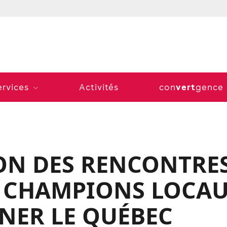
vert
ervices
Activités
con
gence
ION DES RENCONTRE
ES CHAMPIONS LOCA
NER LE QUÉBEC