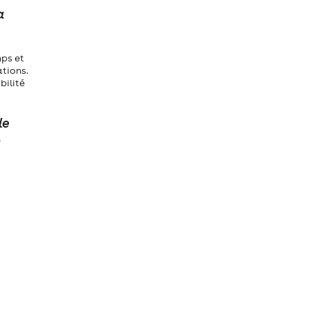
a
mps et
ations.
bilité
le
e