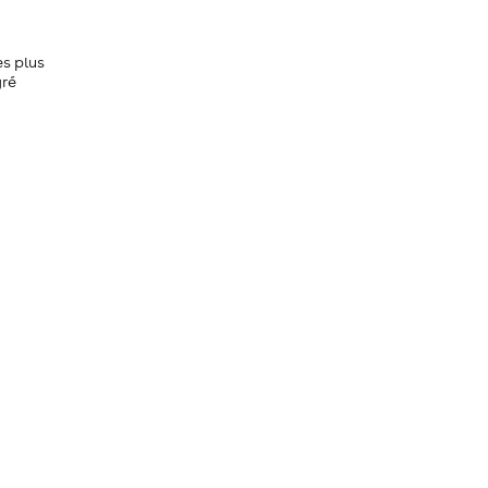
es plus
gré