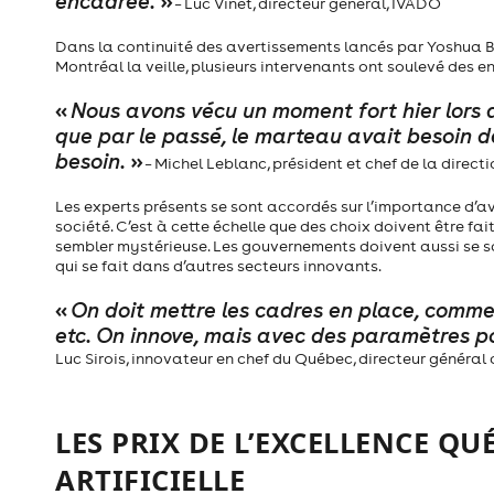
encadrée.
»
– Luc Vinet, directeur général, IVADO
Dans la continuité des avertissements lancés par Yoshua B
Montréal la veille, plusieurs intervenants ont soulevé des en
«
Nous avons vécu un moment fort hier lors 
que par le passé, le marteau avait besoin d
besoin.
»
– Michel Leblanc, président et chef de la dire
Les experts présents se sont accordés sur l’importance d’av
société. C’est à cette échelle que des choix doivent être fai
sembler mystérieuse. Les gouvernements doivent aussi se sai
qui se fait dans d’autres secteurs innovants.
«
On doit mettre les cadres en place, comme o
etc. On innove, mais avec des paramètres pou
Luc Sirois, innovateur en chef du Québec, directeur général
LES PRIX DE L’EXCELLENCE QU
ARTIFICIELLE