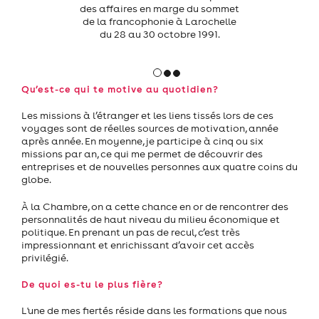
des affaires en marge du sommet
Yamada, Chai
de la francophonie à Larochelle
President WT
du 28 au 30 octobre 1991.
Spring Meetin
Centers Associ
en avr
Qu’est-ce qui te motive au quotidien?
Les missions à l’étranger et les liens tissés lors de ces
voyages sont de réelles sources de motivation, année
après année. En moyenne, je participe à cinq ou six
missions par an, ce qui me permet de découvrir des
entreprises et de nouvelles personnes aux quatre coins du
globe.
À la Chambre, on a cette chance en or de rencontrer des
personnalités de haut niveau du milieu économique et
politique. En prenant un pas de recul, c’est très
impressionnant et enrichissant d’avoir cet accès
privilégié.
De quoi es-tu le plus fière?
L'une de mes fiertés réside dans les formations que nous