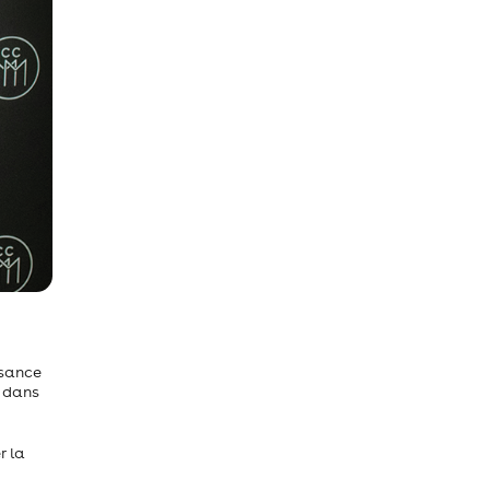
ssance
s dans
r la