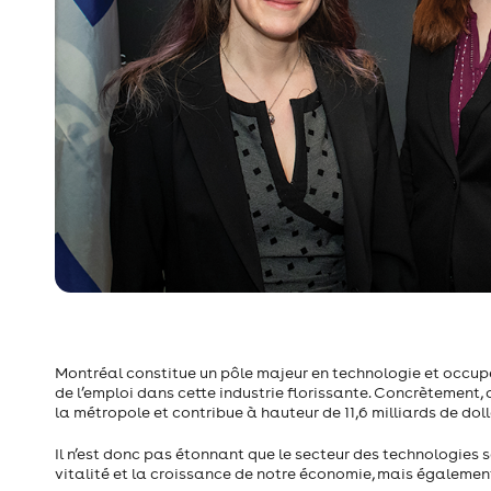
Montréal constitue un pôle majeur en technologie et occupe
de l’emploi dans cette industrie florissante. Concrètement,
la métropole et contribue à hauteur de 11,6 milliards de do
Il n’est donc pas étonnant que le secteur des technologies
vitalité et la croissance de notre économie, mais égalemen