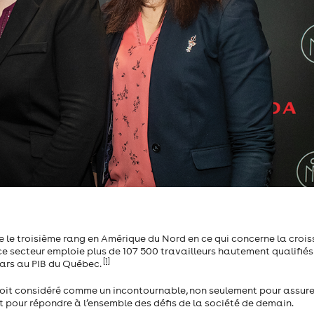
 le troisième rang en Amérique du Nord en ce qui concerne la croi
 ce secteur emploie plus de 107 500 travailleurs hautement qualifié
[1]
llars au PIB du Québec.
 soit considéré comme un incontournable, non seulement pour assure
t pour répondre à l’ensemble des défis de la société de demain.