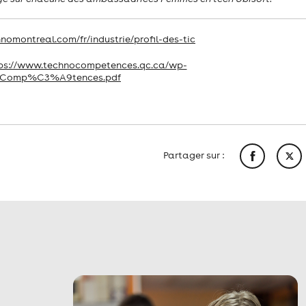
nomontreal.com/fr/industrie/profil-des-tic
ps://www.technocompetences.qc.ca/wp-
NOComp%C3%A9tences.pdf
Partager sur :