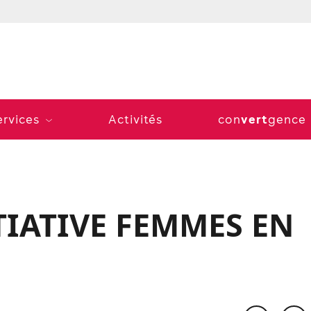
vert
ervices
Activités
con
gence
TIATIVE FEMMES EN