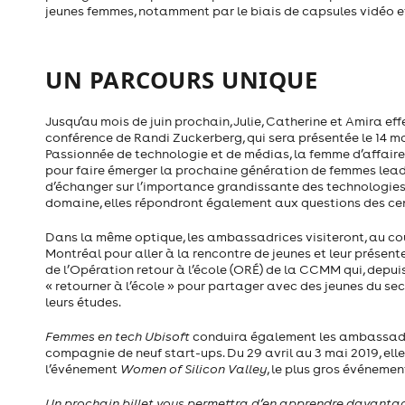
jeunes femmes, notamment par le biais de capsules vidéo et
UN PARCOURS UNIQUE
Jusqu’au mois de juin prochain, Julie, Catherine et Amira ef
conférence de Randi Zuckerberg, qui sera présentée le 14 m
Passionnée de technologie et de médias, la femme d’affaires
pour faire émerger la prochaine génération de femmes leade
d’échanger sur l’importance grandissante des technologies
domaine, elles répondront également aux questions des cent
Dans la même optique, les ambassadrices visiteront, au cou
Montréal pour aller à la rencontre de jeunes et leur présent
de l’Opération retour à l’école (ORÉ) de la CCMM qui, depu
« retourner à l’école » pour partager avec des jeunes du se
leurs études.
Femmes en tech Ubisoft
conduira également les ambassadric
compagnie de neuf start-ups. Du 29 avril au 3 mai 2019, ell
l’événement
Women of Silicon Valley
, le plus gros événeme
Un prochain billet vous permettra d’en apprendre davant