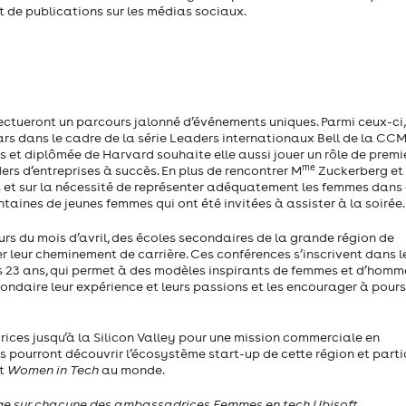
 de publications sur les médias sociaux.
fectueront un parcours jalonné d’événements uniques. Parmi ceux-ci,
ars dans le cadre de la série Leaders internationaux Bell de la CC
 et diplômée de Harvard souhaite elle aussi jouer un rôle de premi
me
rs d’entreprises à succès. En plus de rencontrer M
Zuckerberg et
 et sur la nécessité de représenter adéquatement les femmes dans
aines de jeunes femmes qui ont été invitées à assister à la soirée.
rs du mois d’avril, des écoles secondaires de la grande région de
er leur cheminement de carrière. Ces conférences s’inscrivent dans 
is 23 ans, qui permet à des modèles inspirants de femmes et d’homm
condaire leur expérience et leurs passions et les encourager à pours
es jusqu’à la Silicon Valley pour une mission commerciale en
es pourront découvrir l’écosystème start-up de cette région et parti
nt
Women in Tech
au monde.
age sur chacune des ambassadrices Femmes en tech Ubisoft.