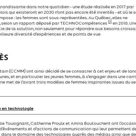
randissante dans notre quotidien – une étude réalisée en 2017 par
plois qui existeront en 2030 n’ont pas encore été inventés – et où le 
impose : les femmes sont sous-représentées. Au Québec, elles ne
[2]
ies, selon un rapport déposé par TECHNOCompétences
en 2018. Un
ie de la solution, non seulement pour répondre aux besoins croissa
lleure diversité d’expériences et de points de vue
ÈS
in (CCMM) ont ainsi décidé de se consacrer à cet enjeu et de lan
jeunes, et en particulier les jeunes femmes, à s’engager dans une carr
gne met de l’avant trois modèles de femmes inspirantes issues du s
e en technologie
lie Tousignant, Catherine Proulx et Amira Boutouchent ont l’occasi
ie d’événements et d’actions de communication qui leur permettent d
es dans le domaine des technologies auprès des médias ainsi que d