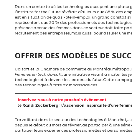
Dans un contexte où les technologies occupent une place g
l’Institute for the Future révélait d’ailleurs que 85 % des em
est en situation de quasi-plein-emploi, un grand constat s’
représentent que 20 % des professionnels des technolog
présence accrue des femmes dans ce secteur doit faire part
recrutement des entreprises, mais aussi pour assurer une mei
OFFRIR DES MODÈLES DE SUCC
Ubisoft et la Chambre de commerce du Montréal métropolita
Femmes en tech Ubisoft,
une initiative visant à inciter les 
technologie et à devenir les leaders du futur. Cette campa
des technologies à titre d’ambassadrices.
Inscrivez-vous à notre prochain événement
>> Randi Zuckerberg : l’ascension inspirante d’une femm
Travaillant dans le secteur des technologies à Montréal, Ju
depuis le début du mois de février, de participer à une sér
partager leurs expériences professionnelles et personnell