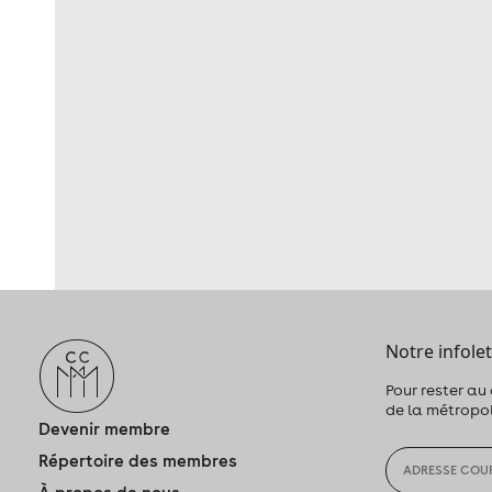
Notre infolet
Pour rester au
de la métropo
Devenir membre
Répertoire des membres