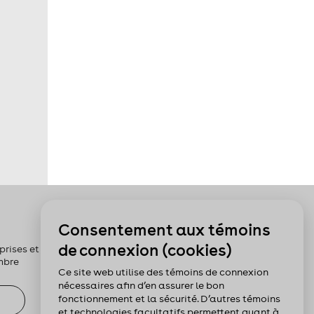
Pour nous suivre :
Consentement aux témoins
de connexion (cookies)
rises et les
mbre
Ce site web utilise des témoins de connexion
nécessaires afin d’en assurer le bon
fonctionnement et la sécurité. D’autres témoins
et technologies facultatifs permettent quant à