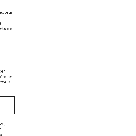
secteur
e
nts de
cer
ière en
ecteur
on,
e
es