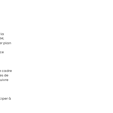
 la
MM.
er plan
 ce
le cadre
es de
uivre
ciper à