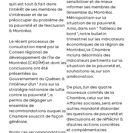
sensibiliser et de mieux
qu'il est tout à fait dans
informer ses membres de
l'intérêt de ses membres de
l'ensemble du Montréal
s'intéresser et de se
Métropolitain sur la
préoccuper du problème de
situation de la pauvreté.
la pauvreté et de l'exclusion
Ainsi, dans son " Tableau de
à Montréal.
bord ", notre bulletin
trimestriel sur les indicateurs
Le récent processus de
économiques de la région de
consultation mené par le
Montréal, la Chambre
Conseil régional de
inclura désormais des
développement de l'île de
indicateurs pertinents sur la
Montréal (CRDÎM) et dont les
situation de la pauvreté et,
conclusions ont été
souhaitons-le, sur son
présentées au
amélioration.
Gouvernement du Québec à
l'intérieur d'un " Avis sur la
De plus, l'un des quatre
stratégie nationale de lutte
nouveaux comités de la
contre la pauvreté ", a
Chambre, celui sur les
permis de dégager un
Affaires sociales, sera entre
ensemble de
autres mandaté d'aborder
recommandations auquel la
les questions de pauvreté et
Chambre souscrit de façon
d'exclusions et de réfléchir à
générale.
d'autres actions concrètes
et complémentaires
Parmi ces recommandations,