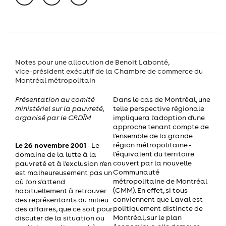
Notes pour une allocution de Benoit Labonté,
vice-président exécutif de la Chambre de commerce du
Montréal métropolitain
Présentation au comité
Dans le cas de Montréal, une
ministériel sur la pauvreté,
telle perspective régionale
organisé par le CRDÎM
impliquera l'adoption d'une
approche tenant compte de
l'ensemble de la grande
Le 26 novembre 2001
région métropolitaine -
- Le
l'équivalent du territoire
domaine de la lutte à la
couvert par la nouvelle
pauvreté et à l'exclusion n'en
Communauté
est malheureusement pas un
métropolitaine de Montréal
où l'on s'attend
(CMM). En effet, si tous
habituellement à retrouver
conviennent que Laval est
des représentants du milieu
politiquement distincte de
des affaires, que ce soit pour
Montréal, sur le plan
discuter de la situation ou