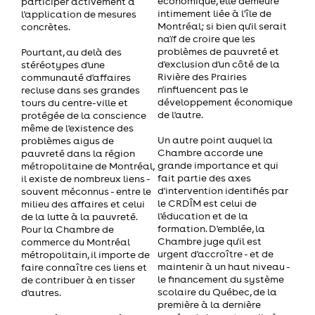
économique, elle demeure
participer activement à
intimement liée à l'île de
l'application de mesures
Montréal; si bien qu'il serait
concrètes.
naïf de croire que les
problèmes de pauvreté et
Pourtant, au delà des
d'exclusion d'un côté de la
stéréotypes d'une
Rivière des Prairies
communauté d'affaires
n'influencent pas le
recluse dans ses grandes
développement économique
tours du centre-ville et
de l'autre.
protégée de la conscience
même de l'existence des
Un autre point auquel la
problèmes aigus de
Chambre accorde une
pauvreté dans la région
grande importance et qui
métropolitaine de Montréal,
fait partie des axes
il existe de nombreux liens -
d'intervention identifiés par
souvent méconnus - entre le
le CRDÎM est celui de
milieu des affaires et celui
l'éducation et de la
de la lutte à la pauvreté.
formation. D'emblée, la
Pour la Chambre de
Chambre juge qu'il est
commerce du Montréal
urgent d'accroître - et de
métropolitain, il importe de
maintenir à un haut niveau -
faire connaître ces liens et
le financement du système
de contribuer à en tisser
scolaire du Québec, de la
d'autres.
première à la dernière