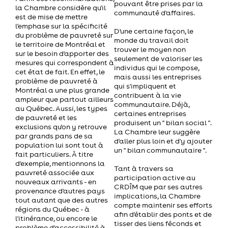
pouvant être prises par la
la Chambre considère qu'il
communauté d'affaires.
est de mise de mettre
l'emphase sur la spécificité
D'une certaine façon, le
du problème de pauvreté sur
monde du travail doit
le territoire de Montréal et
trouver le moyen non
sur le besoin d'apporter des
seulement de valoriser les
mesures qui correspondent à
individus qui le compose,
cet état de fait. En effet, le
mais aussi les entreprises
problème de pauvreté à
qui s'impliquent et
Montréal a une plus grande
contribuent à la vie
ampleur que partout ailleurs
communautaire. Déjà,
au Québec. Aussi, les types
certaines entreprises
de pauvreté et les
produisent un " bilan social ".
exclusions qu'on y retrouve
La Chambre leur suggère
par grands pans de sa
d'aller plus loin et d'y ajouter
population lui sont tout à
un " bilan communautaire ".
fait particuliers. À titre
d'exemple, mentionnons la
Tant à travers sa
pauvreté associée aux
participation active au
nouveaux arrivants - en
CRDÎM que par ses autres
provenance d'autres pays
implications, la Chambre
tout autant que des autres
compte maintenir ses efforts
régions du Québec - à
afin d'établir des ponts et de
l'itinérance, ou encore le
tisser des liens féconds et
problème d'accessibilité à