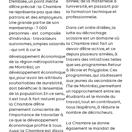
année; de la maternelle à
D'emblée, un point mérite
l'université, en passant par
d'être précisé : la Chambre
la formation technique et
ne représente pas que des
professionnelle.
patrons et des employeurs.
Une grande partie de son
Dans cet ordre d'idées, la
membership - 7 000
lutte au décrochage
personnes - est composée
scolaire est un domaine où
d'individus - travailleurs
la Chambre s'est fait un
autonomes, simples salariés
devoir d'être active, et ce
- qui ont à cur le
depuis plusieurs années, à
développement économique
travers des initiatives telles
de la région métropolitaine
que ses programmes Retour
de Montréal; un
à l'école et Polyglobe. Ces
développement économique
programmes, qui s'adressent
qui, pour avoir les attributs
aux jeunes du secondaire de
souhaitables de durabilité,
l'île de Montréal, permettent
doit bénéficier à l'ensemble
un rapprochement entre les
de la population. En ce sens,
étudiants et le monde du
il est tout à fait naturel pour
travail, tout en contribuant,
la Chambre d'être
nous l'espérons, à réduire le
pleinement consciente de
nombre de décrocheurs.
l'importance de travailler à
ce que le développement
La Chambre se donne
économique profite à tous.
également le mandat de
Aussi la Chambre est d'avis