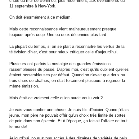
chute du mur de Berlin ou, plus récemment, aux événements du
11 septembre à New-York.
On doit énormément à ce médium.
Mais cette reconnaissance vient malheureusement presque
toujours après coup. Une ou deux décennies plus tard.
La plupart du temps, si on se plaît à reconnaître les vertus de la
télévision d'hier, c'est pour mieux critiquer celle d'aujourd'hui.
Plusieurs ont parfois la nostalgie des grandes émissions
rassembleuses du passé. D'après moi, c'est qu'ils oublient qu'elles
étaient rassembleuses par défaut. Quand on n'avait que deux ou
trois choix de chaînes, on était forcément plusieurs à regarder la
même émission.
Mais était-ce vraiment celle qu'on aurait voulu voir ?
Je vais vous confier une chose. Je suis fils d'épicier. Quand j'étais
jeune, mon père ne pouvait offrir qu'un choix très limité de sortes
de pain dans son épicerie. Et à l'époque, ça faisait l'affaire de tout
le monde!
Aujourd'hui, nous avons accès à des dizaines de variétés de pain,