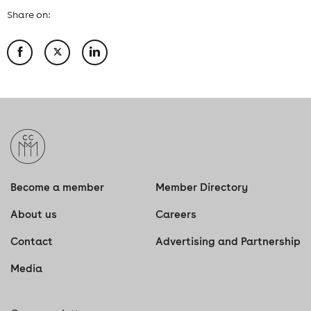
Share on:
Become a member
Member Directory
About us
Careers
Contact
Advertising and Partnership
Media