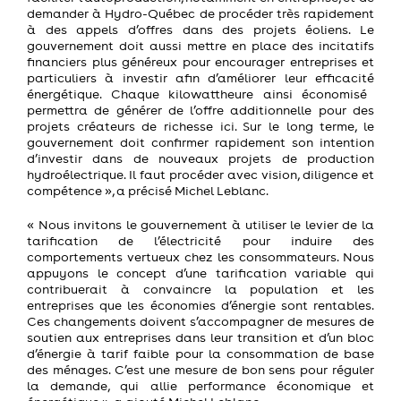
demander à Hydro-Québec de procéder très rapidement
à des appels d’offres
dans des projets éoliens
.
Le
gouvernement doit aussi mettre en place des incitatifs
financiers
plus
généreux pour
encourag
er entreprises et
particuliers à investir
afin d’améliorer leur
efficac
ité
énergétique. Chaque kilowattheure
ainsi
économisé
permettra de générer de l’
offre additionnelle
pour des
projets créateurs de richesse ici
. Sur le long terme, le
gouvernement doit
confirmer rapidement son intention
d’investir dans de nouveaux projets de
production
hydroélectrique
. Il faut procéder avec vision, diligence
et
compétence
», a
précisé
Michel Leblanc.
«
Nous invitons le gouvernement à utiliser le levier de l
a
tarification de l’électricité
p
our in
duire
des
comportements vertueux chez les consommateurs.
Nous
appuyons le concept d’une
tarification
variable qui
contribuerait à convaincre la population et les
entreprises que
les économies d’énergie sont rentables.
Ces changements doivent s’accompagner de mesures de
soutien aux entreprises dans leur
transition et d’un bloc
d’énergie à tarif faible pour la consommation de base
des ménages.
C’est une mesure de bon sens
pour réguler
la demande
,
qui
allie performance économique et