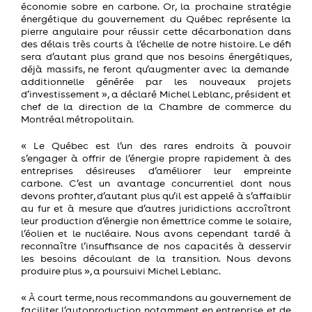
économie sobre en carbone.
Or
, la prochaine stratégie
énergétique du gouvernement du Québec représente la
pierre angulaire pour réussir cette décarbonation dans
des délais très courts à l’échelle de notre histoire
.
Le défi
sera d’autant plus grand que nos besoins énergétiques
,
déjà massifs, ne feront qu’augmenter avec la demande
additionnelle générée par les nouveaux projets
d’investissement
», a déclaré Michel Leblanc, président et
chef de la direction de la Chambre de commerce du
Montréal métropolitain.
«
Le Québec est l’un des rares endroits à pouvoir
s’engager à offrir de l’énergie propre rapidement à des
entreprises désireuses d’améliorer leur empreinte
carbone. C’est un avantage co
ncurrentiel
dont nous
devons profiter, d’autant plus qu’il est appelé à s’affaiblir
au fur et à mesure que d’autres juridictions accroîtront
leur production d’énergie non émettrice comme le solaire,
l’éolien et le nucléaire
.
Nous
avons
cependant
tardé à
reconnaître l’insuffisance de nos capacités à desservir
les besoins découlant de la transition
.
Nous devons
produire plus
», a poursuivi Michel Leblanc.
«
À court terme, nous recommandons
au gouvernement de
faciliter l’autoproduction
,
notamment en entreprise
,
et de