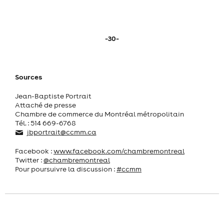
-30-
Sources
Jean-Baptiste Portrait
Attaché de presse
Chambre de commerce du Montréal métropolitain
Tél. : 514 669-6768
jbportrait@ccmm.ca
Facebook :
www.facebook.com/chambremontreal
Twitter :
@chambremontreal
Pour poursuivre la discussion :
#ccmm