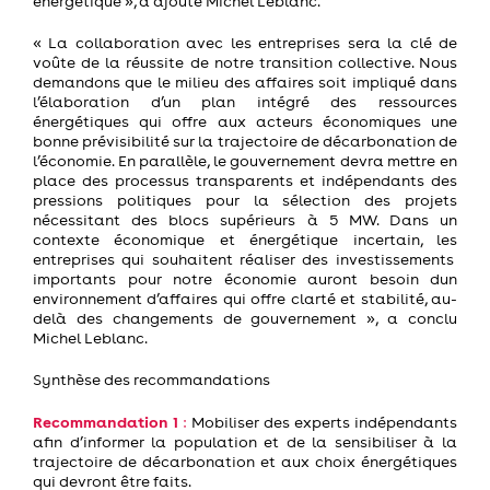
énergétique », a ajouté Michel Leblanc.
«
La collaboration avec les entreprises sera la clé de
vo
û
te de la réussite de notre transition collective.
Nous
demandons que le milieu des affaires soit impliqué dans
l’élaboration d’un
p
lan intégré des ressources
énergétiques qui offre aux acteurs économiques une
bonne
prévisibilité
sur la trajectoire de décarbonation de
l’économie. En parallèle,
le gouvernement devra
mettre en
place des processus transparents et indépendants des
pressions politiques pour la
sélection des projets
nécessitant des blocs supérieurs à 5
MW. Dans un
contexte économique et énergétique incertain,
les
entreprises
qui souhaitent réaliser des investissements
importants pour notre économie
auront besoin d
un
environnement d’affaires qui offre clarté et stabilité
, au-
delà des changements de gouvernement
», a conclu
Michel Leblanc.
Synthèse des recommandations
Recommandation 1
:
Mobiliser des experts indépendants
afin d’informer la population et de la sensibiliser à la
trajectoire de décarbonation et aux choix énergétiques
qui devront être faits.