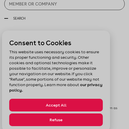
SEARCH
Follow us:
Consent to Cookies
This website uses necessary cookies to ensure
its proper functioning and security. Other
cookies and optional technologies make it
possible to facilitate, improve or personalize
your navigation on our website. If you click
"Refuse", some portions of our website may not
function properly. Learn more about
our privacy
policy.
Accept All
© Chamber of Commerce of Metropolitan Montreal formerly known as
Board of Trade of Metropolitan Montreal
Privacy Policy
Sitemap
Refuse