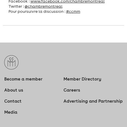
Facebook :
www.facebook.com/chambremontreal
Twitter :
@chambremontreal
Pour poursuivre la discussion :
#ccmm
Become a member
Member Directory
About us
Careers
Contact
Advertising and Partnership
Media