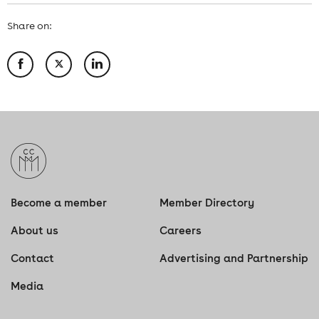
Share on:
Become a member
Member Directory
About us
Careers
Contact
Advertising and Partnership
Media